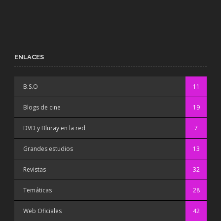
ENLACES
B.S.O
11
Blogs de cine
19
DVD y Bluray en la red
7
Grandes estudios
13
Revistas
32
Temáticas
28
Web Oficiales
42