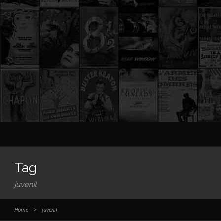
Tag
juvenil
Home
>
juvenil