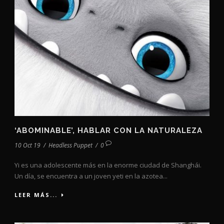
‘ABOMINABLE’, HABLAR CON LA NATURALEZA
10 Oct 19
/
Headless Puppet
/
0
Yi es una adolescente más en la enorme ciudad de Shanghái.
Un día, se encuentra a un joven yeti en la azotea...
LEER MÁS...