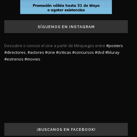
SÍGUENOS EN INSTAGRAM
Descubre o conoce el cine a partir de Minijuegos entre
#posters
#directores
,
#actores
#cine
#criticas
#concursos
#dvd
#bluray
#estrenos
#movies
¡BUSCANOS EN FACEBOOK!