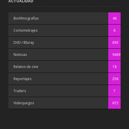
ACTUALIDAD
Biofilmografías
46
Cortometrajes
6
DVD / Bluray
693
Noticias
9469
Relatos de cine
18
Reportajes
258
Trailers
7
Videojuegos
672