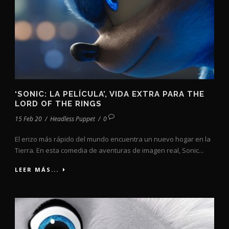
‘SONIC: LA PELÍCULA’, VIDA EXTRA PARA THE
LORD OF THE RINGS
15 Feb 20
/
Headless Puppet
/
0
El erizo más rápido del mundo encuentra un nuevo hogar en la
Tierra. En esta comedia de aventuras de imagen real, Sonic...
LEER MÁS...