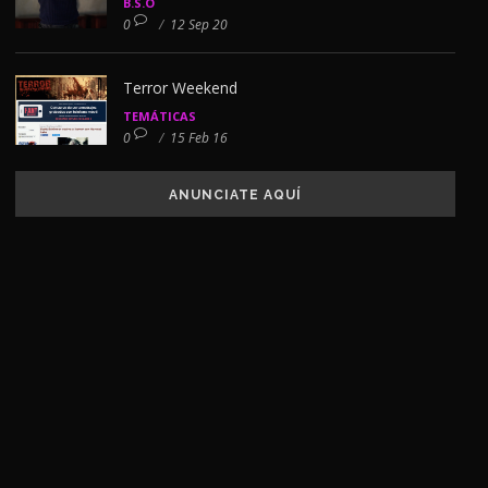
B.S.O
0
/
12 Sep 20
Terror Weekend
TEMÁTICAS
0
/
15 Feb 16
ANUNCIATE AQUÍ