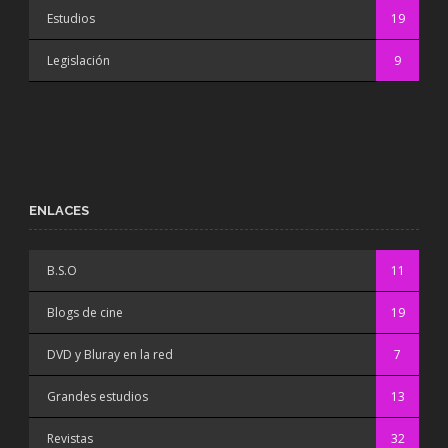
Estudios
19
Legislación
9
ENLACES
B.S.O
11
Blogs de cine
19
DVD y Bluray en la red
7
Grandes estudios
13
Revistas
32