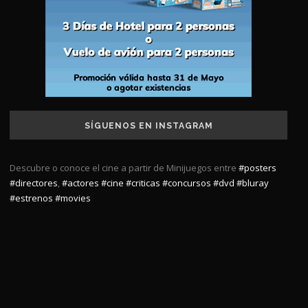
SÍGUENOS EN INSTAGRAM
Descubre o conoce el cine a partir de Minijuegos entre
#posters
#directores
,
#actores
#cine
#criticas
#concursos
#dvd
#bluray
#estrenos
#movies