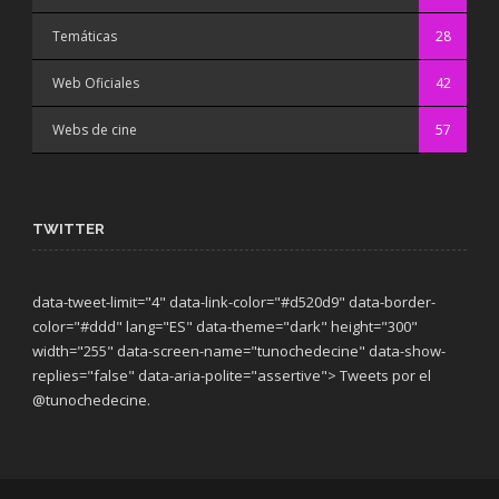
Temáticas
28
Web Oficiales
42
Webs de cine
57
TWITTER
data-tweet-limit="4" data-link-color="#d520d9" data-border-
color="#ddd" lang="ES" data-theme="dark"
height="300"
width="255" data-screen-name="tunochedecine" data-show-
replies="false" data-aria-polite="assertive"> Tweets por el
@tunochedecine.