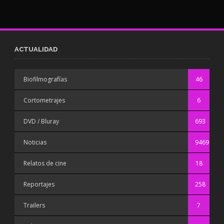
ACTUALIDAD
Biofilmografías
46
Cortometrajes
6
DVD / Bluray
693
Noticias
9469
Relatos de cine
18
Reportajes
258
Trailers
7