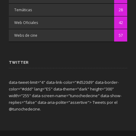
Temáticas
28
Web Oficiales
42
Webs de cine
57
TWITTER
data-tweet-limit="4" data-link-color="#d520d9" data-border-
color="#ddd" lang="ES" data-theme="dark"
height="300"
width="255" data-screen-name="tunochedecine" data-show-
replies="false" data-aria-polite="assertive"> Tweets por el
@tunochedecine.