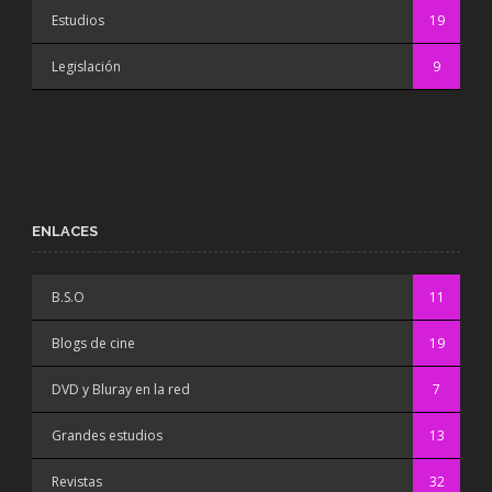
Estudios
19
Legislación
9
ENLACES
B.S.O
11
Blogs de cine
19
DVD y Bluray en la red
7
Grandes estudios
13
Revistas
32