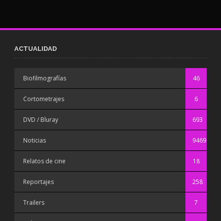
ACTUALIDAD
Biofilmografías
46
Cortometrajes
6
DVD / Bluray
693
Noticias
9469
Relatos de cine
18
Reportajes
258
Trailers
7