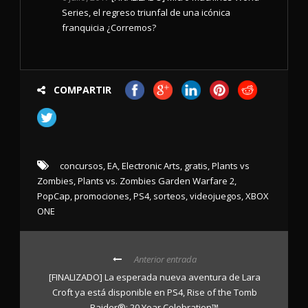
Series, el regreso triunfal de una icónica
franquicia ¿Corremos?
COMPARTIR
concursos
,
EA
,
Electronic Arts
,
gratis
,
Plants vs
Zombies
,
Plants vs. Zombies Garden Warfare 2
,
PopCap
,
promociones
,
PS4
,
sorteos
,
videojuegos
,
XBOX
ONE
Anterior entrada
[FINALIZADO] La esperada nueva aventura de Lara
Croft ya está disponible en PS4, Rise of the Tomb
Raider®: 20 Year Celebration™