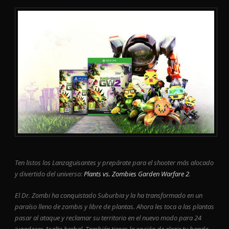
Ten listos los Lanzaguisantes y prepárate para el shooter más alocado
y divertido del universo:
Plants vs. Zombies Garden Warfare 2
.
El Dr. Zombi ha conquistado Suburbia y la ha transformado en un
paraíso lleno de zombis y libre de plantas. Ahora les toca a las plantas
pasar al ataque y reclamar su territorio en el nuevo modo para 24
jugadores Asalto herbal. También tienes la opción de elegir tu bando