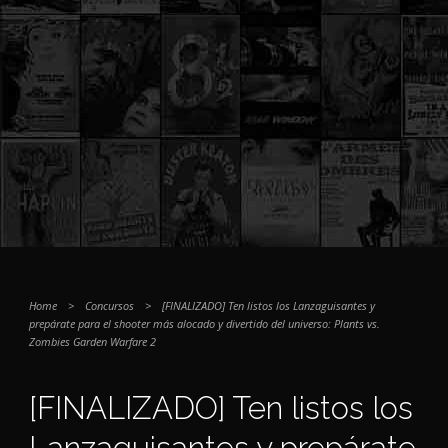
Home
>
Concursos
>
[FINALIZADO] Ten listos los Lanzaguisantes y
prepárate para el shooter más alocado y divertido del universo: Plants vs.
Zombies Garden Warfare 2
[FINALIZADO] Ten listos los