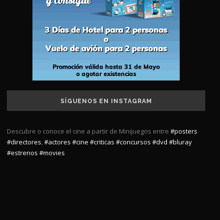
SÍGUENOS EN INSTAGRAM
Descubre o conoce el cine a partir de Minijuegos entre
#posters
#directores
,
#actores
#cine
#criticas
#concursos
#dvd
#bluray
#estrenos
#movies