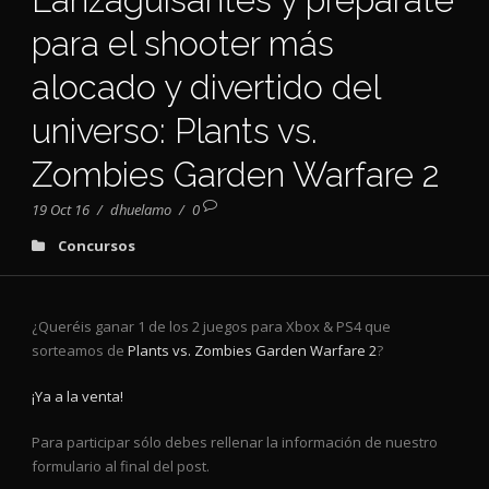
Lanzaguisantes y prepárate
para el shooter más
alocado y divertido del
universo: Plants vs.
Zombies Garden Warfare 2
19 Oct 16
/
dhuelamo
/
0
Concursos
¿Queréis ganar 1 de los 2 juegos para Xbox & PS4 que
sorteamos de
Plants vs. Zombies Garden Warfare 2
?
¡Ya a la venta!
Para participar sólo debes rellenar la información de nuestro
formulario al final del post.