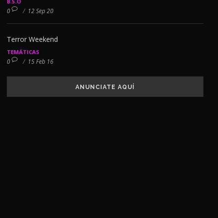
B.S.O
0
/
12 Sep 20
Terror Weekend
TEMÁTICAS
0
/
15 Feb 16
ANUNCIATE AQUÍ