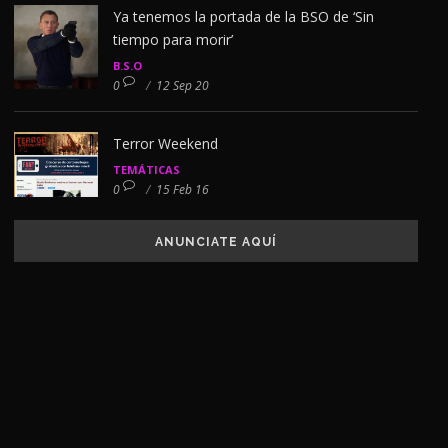
Ya tenemos la portada de la BSO de ‘Sin
tiempo para morir’
B.S.O
0
/
12 Sep 20
Terror Weekend
TEMÁTICAS
0
/
15 Feb 16
ANUNCIATE AQUÍ