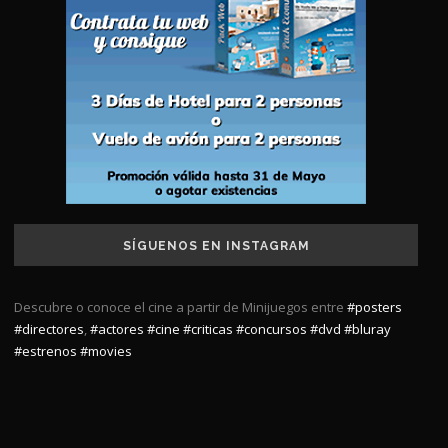
SÍGUENOS EN INSTAGRAM
Descubre o conoce el cine a partir de Minijuegos entre
#posters
#directores
,
#actores
#cine
#criticas
#concursos
#dvd
#bluray
#estrenos
#movies