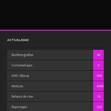
ACTUALIDAD
Biofilmografías
46
Cortometrajes
6
DVD / Bluray
693
Noticias
9469
Relatos de cine
18
Reportajes
258