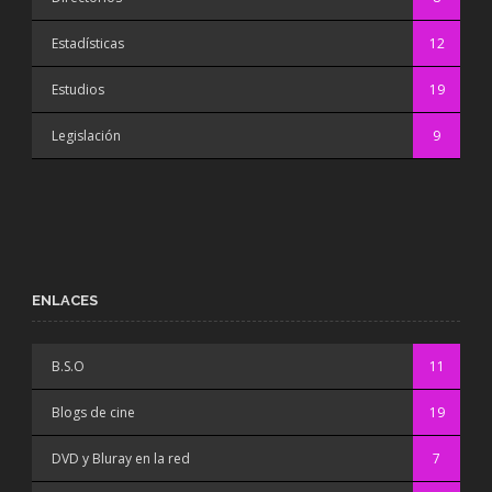
Estadísticas
12
Estudios
19
Legislación
9
ENLACES
B.S.O
11
Blogs de cine
19
DVD y Bluray en la red
7