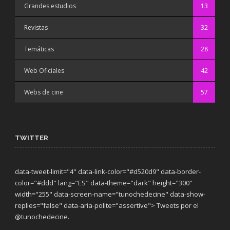
Grandes estudios
13
Revistas
32
Temáticas
28
Web Oficiales
42
Webs de cine
57
TWITTER
data-tweet-limit="4" data-link-color="#d520d9" data-border-
color="#ddd" lang="ES" data-theme="dark"
height="300"
width="255" data-screen-name="tunochedecine" data-show-
replies="false" data-aria-polite="assertive"> Tweets por el
@tunochedecine.