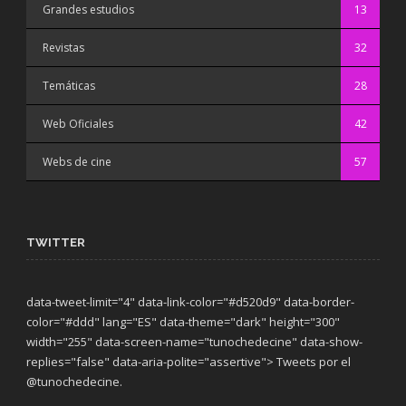
Grandes estudios
13
Revistas
32
Temáticas
28
Web Oficiales
42
Webs de cine
57
TWITTER
data-tweet-limit="4" data-link-color="#d520d9" data-border-
color="#ddd" lang="ES" data-theme="dark"
height="300"
width="255" data-screen-name="tunochedecine" data-show-
replies="false" data-aria-polite="assertive"> Tweets por el
@tunochedecine.