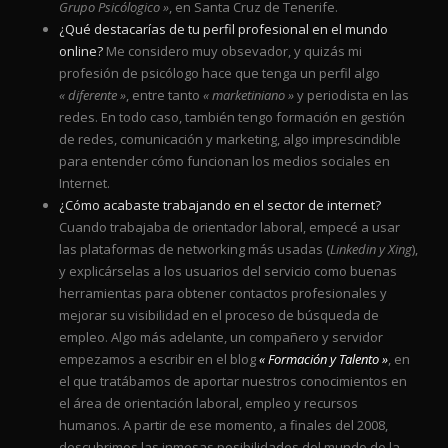
Grupo Psicólogico »
, en Santa Cruz de Tenerife.
¿Qué destacarías de tu perfil profesional en el mundo
online?
Me considero muy obsevador, y quizás mi
profesión de psicólogo hace que tenga un perfil algo
« diferente »
, entre tanto
« marketiniano »
y periodista en las
redes. En todo caso, también tengo formación en gestión
de redes, comunicación y marketing, algo imprescindible
para entender cómo funcionan los medios sociales en
Internet.
¿Cómo acabaste trabajando en el sector de internet?
Cuando trabajaba de orientador laboral, empecé a usar
las plataformas de networking más usadas (
Linkedin y Xing
),
y explicárselas a los usuarios del servicio como buenas
herramientas para obtener contactos profesionales y
mejorar su visibilidad en el proceso de búsqueda de
empleo. Algo más adelante, un compañero y servidor
empezamos a escribir en el blog
« Formación y Talento »
, en
el que tratábamos de aportar nuestros conocimientos en
el área de orientación laboral, empleo y recursos
humanos. A partir de ese momento, a finales del 2008,
descubrimos las inmesas posibilidades del mundo de la