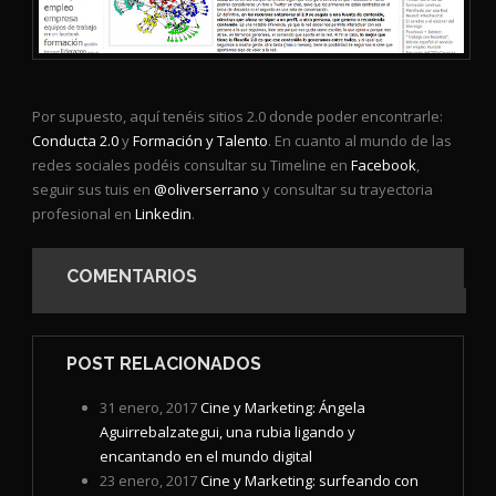
Por supuesto, aquí tenéis sitios 2.0 donde poder encontrarle:
Conducta 2.0
y
Formación y Talento
. En cuanto al mundo de las
redes sociales podéis consultar su Timeline en
Facebook
,
seguir sus tuis en
@oliverserrano
y consultar su trayectoria
profesional en
Linkedin
.
COMENTARIOS
POST RELACIONADOS
31 enero, 2017
Cine y Marketing: Ángela
Aguirrebalzategui, una rubia ligando y
encantando en el mundo digital
23 enero, 2017
Cine y Marketing: surfeando con