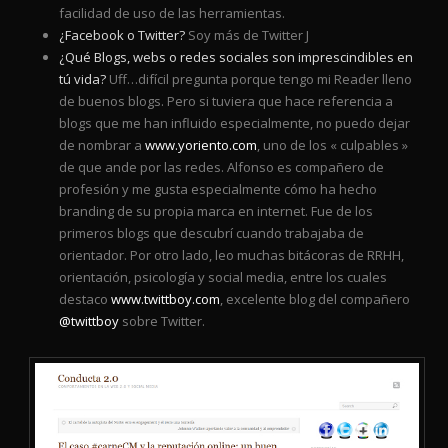
facilidad de uso de las herramientas.
¿Facebook o Twitter?
Soy más de Twitter J
¿Qué Blogs, webs o redes sociales son imprescindibles en
tú vida?
Uff…difícil pregunta porque tengo mi Reader lleno
de buenos blogs. Pero si tuviera que hace referencia a
blogs que me han influido especialmente, no puedo dejar
de nombrar a
www.yoriento.com
, uno de los « culpables »
de que ande por las redes. Alfonso es compañero de
profesión y me gusta especialmente cómo ha hecho
branding de su propia marca en internet. Fue de los
primeros blogs que descubrí cuando trabajaba de
orientador. Por otro lado, leo muchas bitácoras de RRHH,
orientación, psicología y social media, entre los cuales
destaco
www.twittboy.com
, excelente blog del compañero
@twittboy
sobre Twitter.