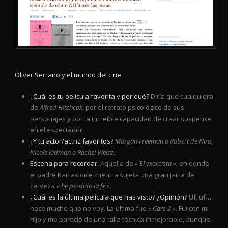
Oliver Serrano
y el mundo del cine.
¿Cuál es tu película favorita y por qué?
Diría que cualquiera
de
Alfred Hitchcok
, por el retrato psicológico de sus
personajes y por la increíble capacidad de crear suspense
en el espectador.
¿Y tu actor/actriz favoritos?
Morgan Freeman o Robert de Niro,
Nicole Kidman o Rachel Weisz
.
Escena para recordar
. Aquella de
« El exorcista »
, en donde
el padre Karras dice mientra sujeta una gran jarra de
cerveza
« he perdido la fe »
.
¿Cuál es la última película que has visto? ¿Opinión?
Uf, uf…
hace mucho que no voy. La última fue
« Cars 2 »
. Fui con mi
hijo y me pareció de una talla técnica inmejorable, aunque