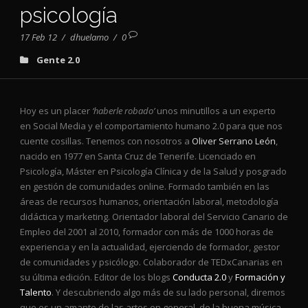
psicología
17 Feb 12
/
dhuelamo
/
0
Gente 2.0
Hoy es un placer
‘haberle robado’
unos minutillos a un experto
en Social Media y el comportamiento humano 2.0 para que nos
cuente cosillas. Tenemos con nosotros a
Oliver Serrano León
,
nacido en 1977 en Santa Cruz de Tenerife. Licenciado en
Psicología, Máster en Psicología Clínica y de la Salud y posgrado
en gestión de comunidades online. Formado también en las
áreas de recursos humanos, orientación laboral, metodología
didáctica y marketing. Orientador laboral del Servicio Canario de
Empleo del 2001 al 2010, formador con más de 1000 horas de
experiencia y en la actualidad, ejerciendo de formador, gestor
de comunidades y psicólogo. Colaborador de TEDxCanarias en
su última edición. Editor de los blogs
Conducta 2.0
y
Formación y
Talento
. Y descubriendo algo más de su lado personal, diremos
que es un amante de las artes en general, de la buena música