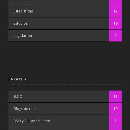
Estadísticas
12
Estudios
19
Legislación
9
ENLACES
B.S.O
11
Blogs de cine
19
DVD y Bluray en la red
7