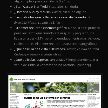
algo compleja para un niño de 5 años.
¿Star Wars o Star Trek?
Stars Wars
, sin duda.
¿Homer o Mickey Mouse?
Homer
, sin duda alguna.
Tres películas que te llevarías a una Isla Desierta.
El
Exorcista, Matrix, La vida de Brian
.
Tú primer recuerdo cinematográfico
. No sé si es el primero,
pero recuerdo que cuando era muy, muy pequeño, me
llevaron a ver
« E.T »
, pero no quedaban entradas. Así que,
realmente, es el primer recuerdo
« no »
cinematográfico J
¿Qué película has visto 1000 veces?
Matrix, La vida de Brian,
Cadena perpetua
y algunas otras.
¿Qué películas esperas con ansias?
Tengo pendiente ir a
ver la de Tintín, a ver cómo se ha portado Spielberg J