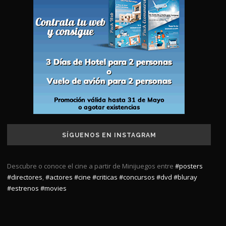
SÍGUENOS EN INSTAGRAM
Descubre o conoce el cine a partir de Minijuegos entre
#posters
#directores
,
#actores
#cine
#criticas
#concursos
#dvd
#bluray
#estrenos
#movies