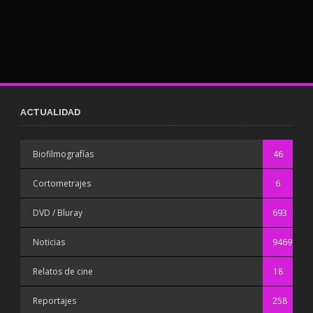
ACTUALIDAD
Biofilmografías
46
Cortometrajes
6
DVD / Bluray
693
Noticias
9469
Relatos de cine
18
Reportajes
258