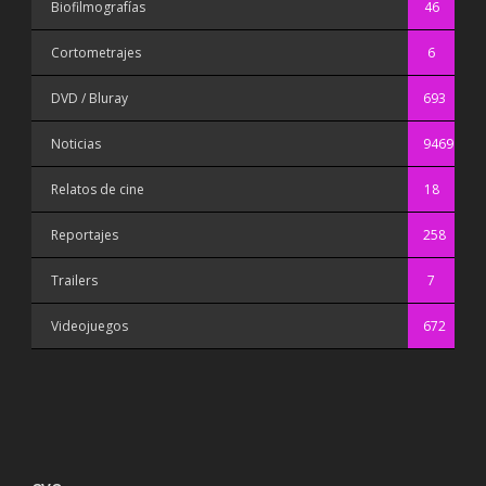
Biofilmografías
46
Cortometrajes
6
DVD / Bluray
693
Noticias
9469
Relatos de cine
18
Reportajes
258
Trailers
7
Videojuegos
672