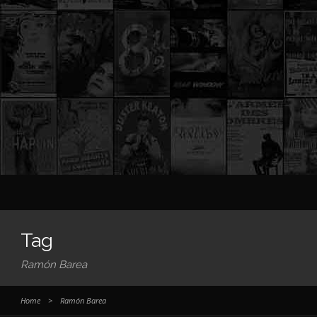
Tag
Ramón Barea
Home
>
Ramón Barea