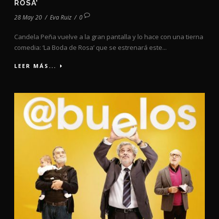
ROSA’
28 May 20
/
Eva Ruiz
/
0
Candela Peña vuelve a la gran pantalla y lo hace con una tierna
comedia: ‘La Boda de Rosa’ que se estrenará este...
LEER MÁS...