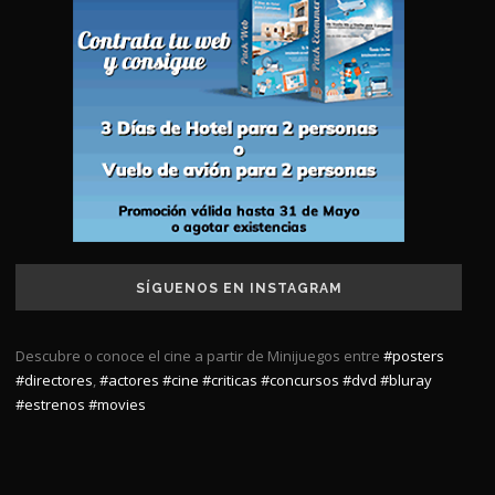
SÍGUENOS EN INSTAGRAM
Descubre o conoce el cine a partir de Minijuegos entre
#posters
#directores
,
#actores
#cine
#criticas
#concursos
#dvd
#bluray
#estrenos
#movies