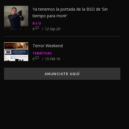
Ya tenemos la portada de la BSO de ‘Sin
tiempo para morir’
B.S.O
0
/
12 Sep 20
Terror Weekend
TEMÁTICAS
0
/
15 Feb 16
ANUNCIATE AQUÍ