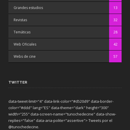
Grandes estudios
13
Revistas
32
Temáticas
28
Web Oficiales
42
Webs de cine
57
TWITTER
data-tweet-limit="4" data-link-color="#d520d9" data-border-
color="#ddd" lang="ES" data-theme="dark"
height="300"
width="255" data-screen-name="tunochedecine" data-show-
replies="false" data-aria-polite="assertive"> Tweets por el
@tunochedecine.