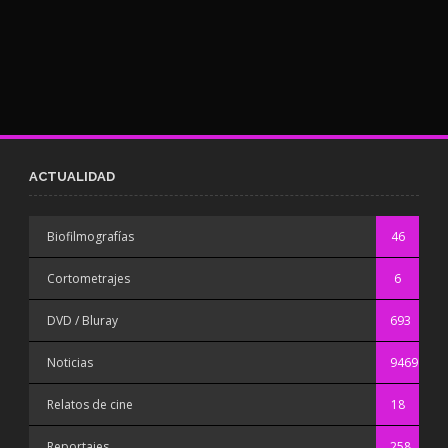
ACTUALIDAD
Biofilmografías
46
Cortometrajes
6
DVD / Bluray
693
Noticias
9469
Relatos de cine
18
Reportajes
258