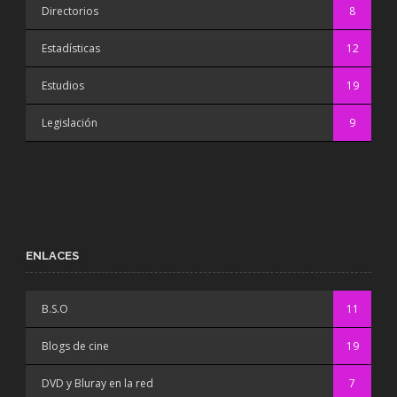
Directorios
8
Estadísticas
12
Estudios
19
Legislación
9
ENLACES
B.S.O
11
Blogs de cine
19
DVD y Bluray en la red
7