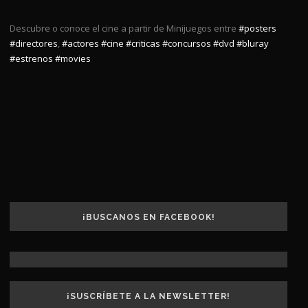
Descubre o conoce el cine a partir de Minijuegos entre
#posters
#directores
,
#actores
#cine
#criticas
#concursos
#dvd
#bluray
#estrenos
#movies
¡BUSCANOS EN FACEBOOK!
¡SUSCRÍBETE A LA NEWSLETTER!