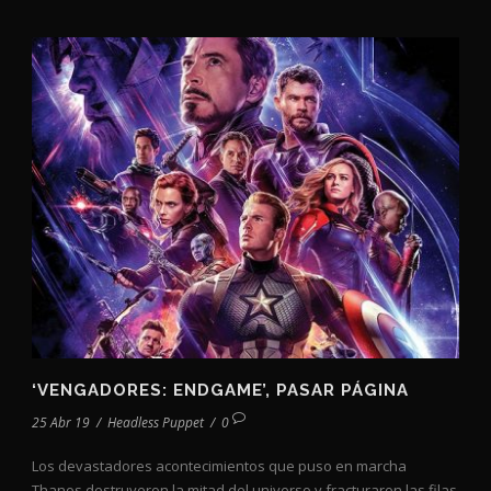
‘VENGADORES: ENDGAME’, PASAR PÁGINA
25 Abr 19
/
Headless Puppet
/
0
Los devastadores acontecimientos que puso en marcha
Thanos destruyeron la mitad del universo y fracturaron las filas