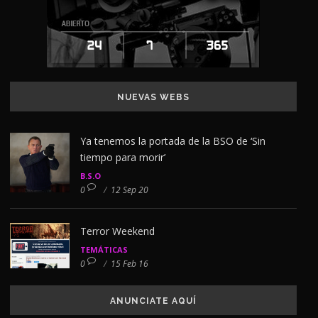
NUEVAS WEBS
Ya tenemos la portada de la BSO de ‘Sin
tiempo para morir’
B.S.O
0
/
12 Sep 20
Terror Weekend
TEMÁTICAS
0
/
15 Feb 16
ANUNCIATE AQUÍ