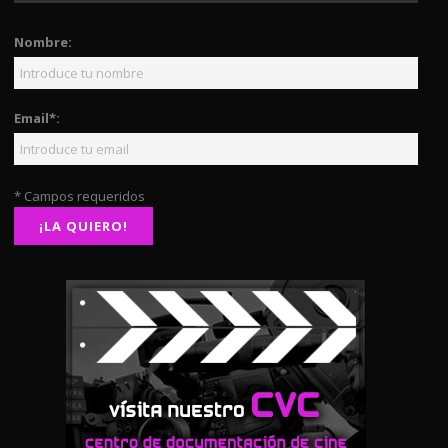
Nombre:
Email*:
* Campos requeridos