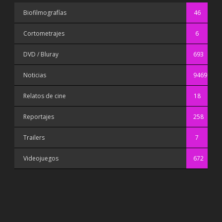
Biofilmografías
46
Cortometrajes
6
DVD / Bluray
693
Noticias
9469
Relatos de cine
18
Reportajes
258
Trailers
7
Videojuegos
672