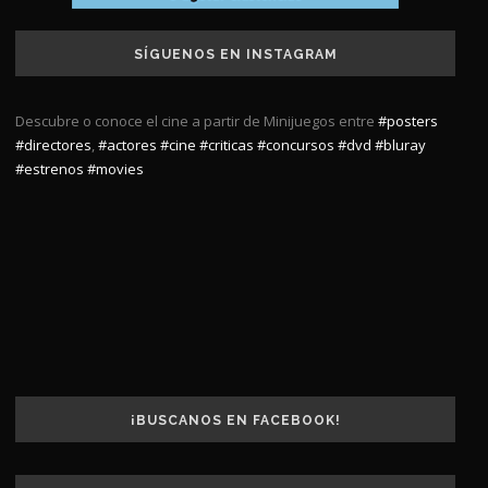
SÍGUENOS EN INSTAGRAM
Descubre o conoce el cine a partir de Minijuegos entre
#posters
#directores
,
#actores
#cine
#criticas
#concursos
#dvd
#bluray
#estrenos
#movies
¡BUSCANOS EN FACEBOOK!