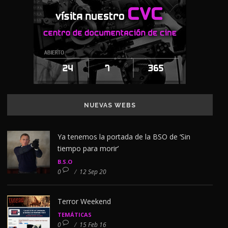
NUEVAS WEBS
Ya tenemos la portada de la BSO de ‘Sin
tiempo para morir’
B.S.O
0
/
12 Sep 20
Terror Weekend
TEMÁTICAS
0
/
15 Feb 16