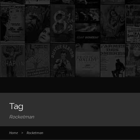
Tag
Rocketman
Home
>
Rocketman