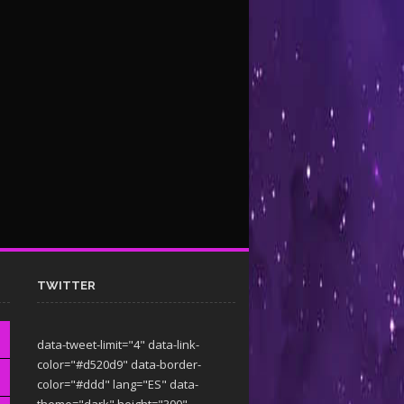
TWITTER
data-tweet-limit="4" data-link-
color="#d520d9" data-border-
color="#ddd" lang="ES" data-
theme="dark"
height="300"