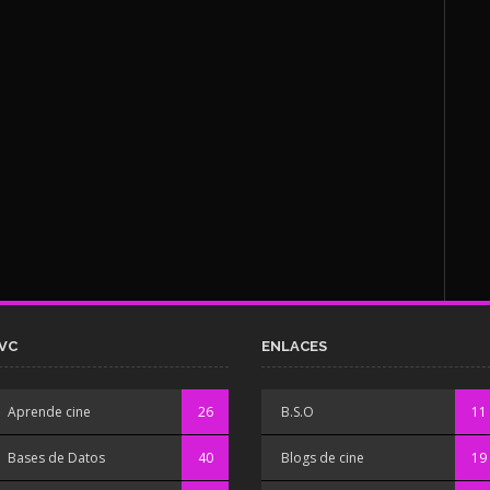
VC
ENLACES
Aprende cine
26
B.S.O
11
Bases de Datos
40
Blogs de cine
19