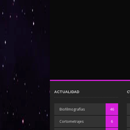
ACTUALIDAD
C
Biofilmografías
46
Cortometrajes
6