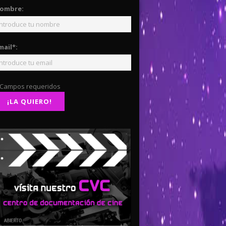
ombre:
mail*:
 Campos requeridos