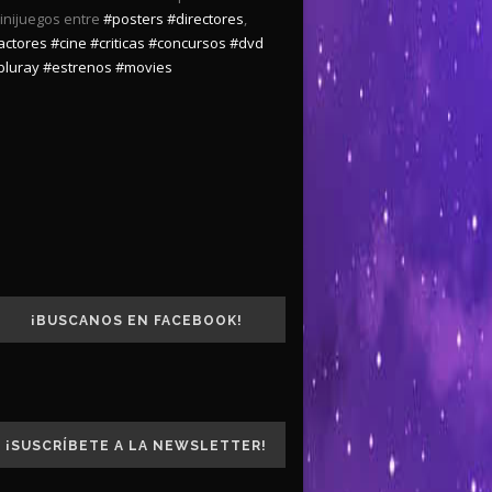
inijuegos entre
#posters
#directores
,
actores
#cine
#criticas
#concursos
#dvd
bluray
#estrenos
#movies
¡BUSCANOS EN FACEBOOK!
¡SUSCRÍBETE A LA NEWSLETTER!