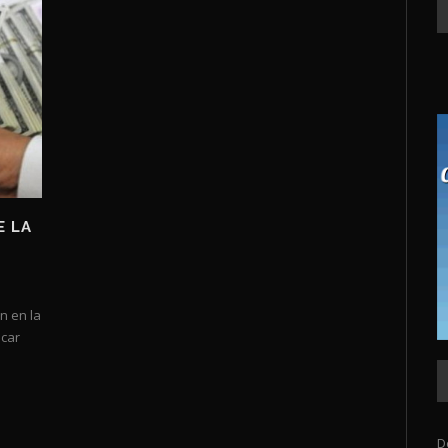
E LA
n en la
icar
D