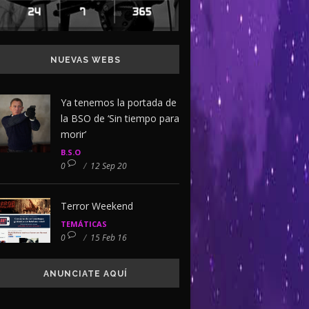
NUEVAS WEBS
Ya tenemos la portada de
la BSO de ‘Sin tiempo para
morir’
B.S.O
0
/
12 Sep 20
Terror Weekend
TEMÁTICAS
0
/
15 Feb 16
ANUNCIATE AQUÍ