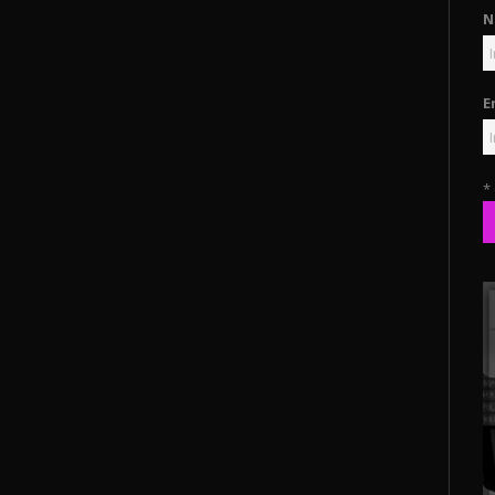
N
E
*