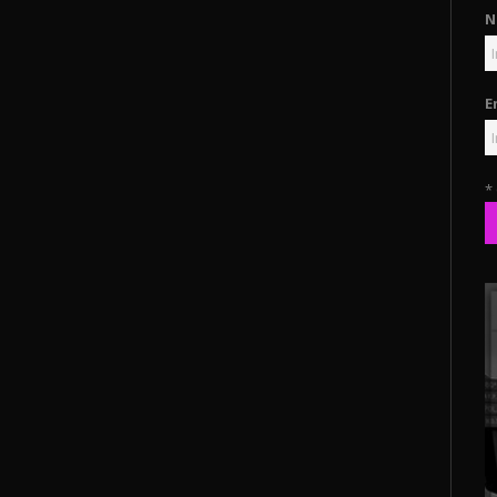
N
E
*