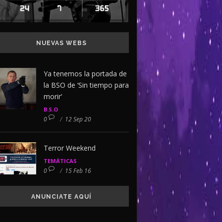
NUEVAS WEBS
Ya tenemos la portada de
la BSO de ‘Sin tiempo para
morir’
B.S.O
0
/
12 Sep 20
Terror Weekend
TEMÁTICAS
0
/
15 Feb 16
ANUNCIATE AQUÍ