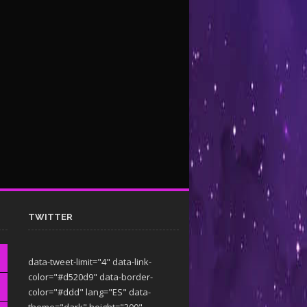
TWITTER
data-tweet-limit="4" data-link-
color="#d520d9" data-border-
color="#ddd" lang="ES" data-
theme="dark"
height="300"