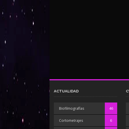
ACTUALIDAD
C
Biofilmografías
46
Cortometrajes
6