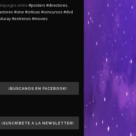
inijuegos entre
#posters
#directores
,
actores
#cine
#criticas
#concursos
#dvd
bluray
#estrenos
#movies
¡BUSCANOS EN FACEBOOK!
¡SUSCRÍBETE A LA NEWSLETTER!