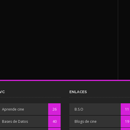
VC
ENLACES
Aprende cine
26
B.S.O
11
Bases de Datos
40
Blogs de cine
19