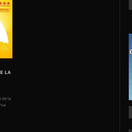
E LA
 de la
 Fue
D