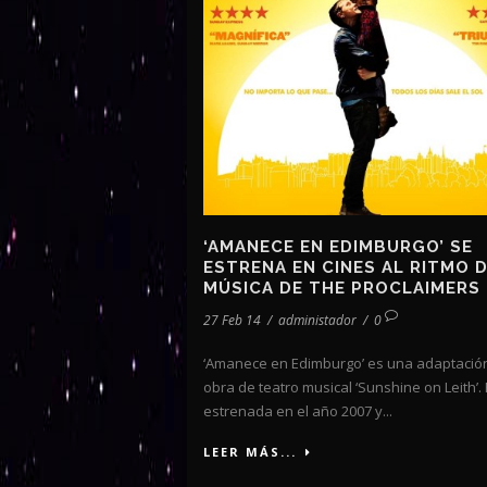
‘AMANECE EN EDIMBURGO’ SE
ESTRENA EN CINES AL RITMO D
MÚSICA DE THE PROCLAIMERS
27 Feb 14
/
administador
/
0
‘Amanece en Edimburgo’ es una adaptación
obra de teatro musical ‘Sunshine on Leith’.
estrenada en el año 2007 y...
LEER MÁS...