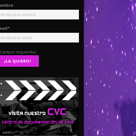
ombre:
mail*:
 Campos requeridos