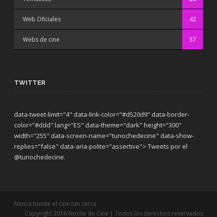
Web Oficiales
42
Webs de cine
57
TWITTER
data-tweet-limit="4" data-link-color="#d520d9" data-border-
color="#ddd" lang="ES" data-theme="dark"
height="300"
width="255" data-screen-name="tunochedecine" data-show-
replies="false" data-aria-polite="assertive"> Tweets por el
@tunochedecine.
Nunca tuviste el cine tan cerca
Copyright 2016 Noche de Cine | Todos los derechos reservados