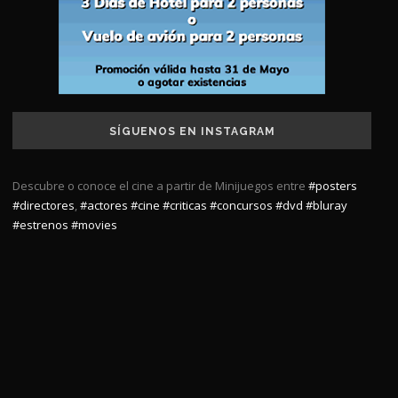
SÍGUENOS EN INSTAGRAM
Descubre o conoce el cine a partir de Minijuegos entre
#posters
#directores
,
#actores
#cine
#criticas
#concursos
#dvd
#bluray
#estrenos
#movies