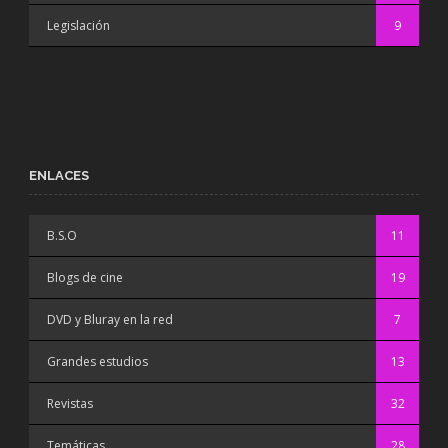
Legislación
9
ENLACES
B.S.O
11
Blogs de cine
19
DVD y Bluray en la red
7
Grandes estudios
13
Revistas
32
Temáticas
28