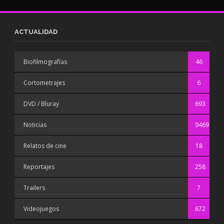
ACTUALIDAD
Biofilmografías
46
Cortometrajes
6
DVD / Bluray
693
Noticias
9469
Relatos de cine
18
Reportajes
258
Trailers
7
Videojuegos
672