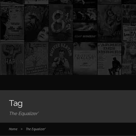
Tag
The Equalizer’
Home
>
The Equalizer’