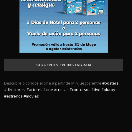
SÍGUENOS EN INSTAGRAM
Descubre o conoce el cine a partir de Minijuegos entre
#posters
#directores
,
#actores
#cine
#criticas
#concursos
#dvd
#bluray
#estrenos
#movies