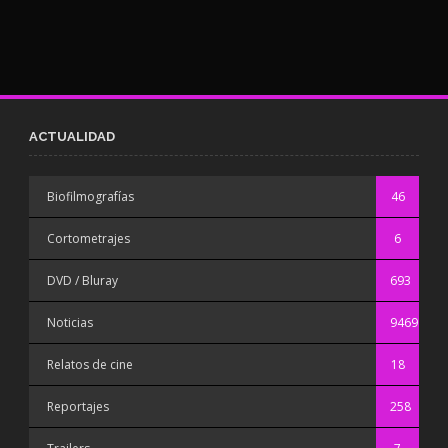
ACTUALIDAD
Biofilmografías
46
Cortometrajes
6
DVD / Bluray
693
Noticias
9469
Relatos de cine
18
Reportajes
258