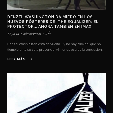
DENZEL WASHINGTON DA MIEDO EN LOS
NUEVOS PÓSTERES DE ‘THE EQUALIZER: EL
PROTECTOR’… AHORA TAMBIÉN EN IMAX
17 Jul 14
/
administador
/
0
Denzel Washington está de vuelta… y no hay criminal que no
tiemble ante su sola presencia. Al menos esa es la conclusión...
LEER MÁS...