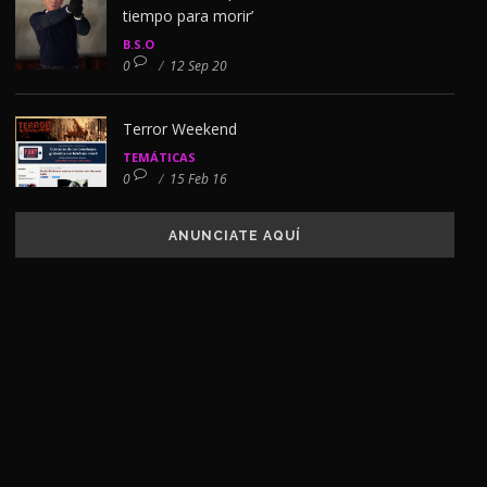
tiempo para morir’
B.S.O
0
/
12 Sep 20
Terror Weekend
TEMÁTICAS
0
/
15 Feb 16
ANUNCIATE AQUÍ