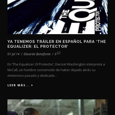
YA TENEMOS TRÁILER EN ESPAÑOL PARA ‘THE
EQUALIZER: EL PROTECTOR’
01 Jul 14
/
Eduardo Bonafonte
/
0
En ‘The Equalizer: El Protector’, Denzel Washington interpreta a
McCall, un hombre convencido de haber dejado atrás su
misterioso pasado y dedicado...
LEER MÁS...