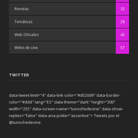
Revistas
32
Temáticas
28
Web Oficiales
42
Webs de cine
57
TWITTER
data-tweet-limit="4" data-link-color="#d520d9" data-border-
color="#ddd" lang="ES" data-theme="dark"
height="300"
width="255" data-screen-name="tunochedecine" data-show-
replies="false" data-aria-polite="assertive"> Tweets por el
@tunochedecine.