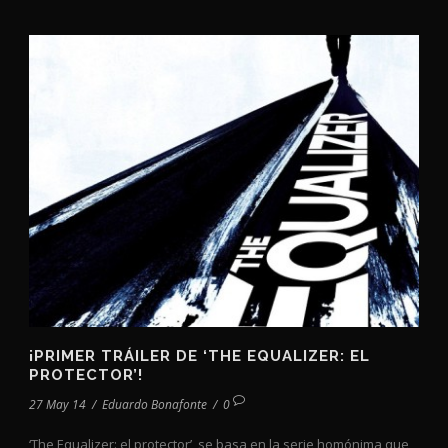
¡PRIMER TRÁILER DE ‘THE EQUALIZER: EL
PROTECTOR’!
27 May 14
/
Eduardo Bonafonte
/
0
‘The Equalizer: el protector’, se basa en la serie homónima que