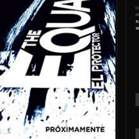
D
M
#
#