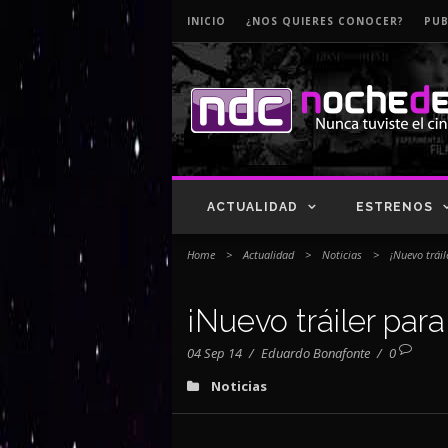
INICIO
¿NOS QUIERES CONOCER?
PUB
ACTUALIDAD
ESTRENOS
Home
>
Actualidad
>
Noticias
>
¡Nuevo tráil
¡Nuevo tráiler para
04 Sep 14
/
Eduardo Bonafonte
/
0
Noticias