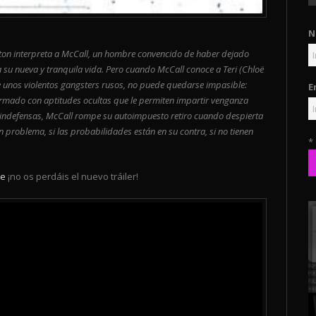
N
ngton interpreta a McCall, un hombre convencido de haber dejado
su nueva y tranquila vida. Pero cuando McCall conoce a Teri (Chloë
 unos violentos gangsters rusos, no puede quedarse impasible:
E
 Armado con aptitudes ocultas que le permiten impartir venganza
 indefensas, McCall rompe su autoimpuesto retiro cuando despierta
un problema, si las probabilidades están en su contra, si no tienen
*
re
¡no os perdáis el nuevo tráiler!