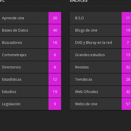
VC
ENLACES
Aprende cine
26
B.S.O
11
Bases de Datos
40
Blogs de cine
19
Buscadores
16
DVD y Bluray en la red
7
Cortometrajes
6
Grandes estudios
13
Directorios
8
Revistas
32
Estadísticas
12
Temáticas
28
Estudios
19
Web Oficiales
42
Legislación
9
Webs de cine
57