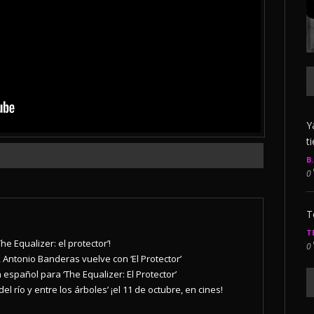
Y
t
B
0
T
T
The Equalizer: el protector’!
0
 Antonio Banderas vuelve con ‘El Protector’
 español para ‘The Equalizer: El Protector’
 del río y entre los árboles’ ¡el 11 de octubre, en cines!