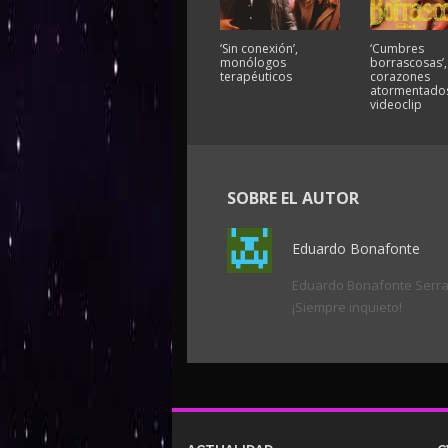
‘Sin conexión’,
‘Cumbres
monólogos
borrascosas’,
terapéuticos
corazones
atormentados
videoclip
SOBRE EL AUTOR
Eduardo Bonafonte
Eduardo Bonafonte Serrano
¡Siempre inquieto!