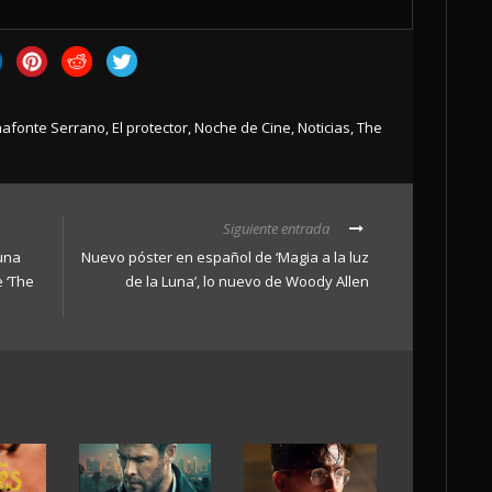
afonte Serrano
,
El protector
,
Noche de Cine
,
Noticias
,
The
Siguiente entrada
una
Nuevo póster en español de ‘Magia a la luz
e ‘The
de la Luna’, lo nuevo de Woody Allen