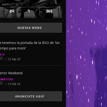
NUEVAS WEBS
a tenemos la portada de la BSO de ‘Sin
iempo para morir’
.S.O
/
12 Sep 20
error Weekend
EMÁTICAS
/
15 Feb 16
ANUNCIATE AQUÍ