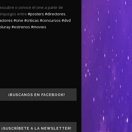
escubre o conoce el cine a partir de
inijuegos entre
#posters
#directores
,
actores
#cine
#criticas
#concursos
#dvd
bluray
#estrenos
#movies
¡BUSCANOS EN FACEBOOK!
¡SUSCRÍBETE A LA NEWSLETTER!