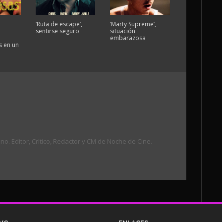
‘Ruta de escape’,
‘Marty Supreme’,
sentirse seguro
situación
embarazosa
 en un
. Editor, Crítico, Redactor y CM de Noche de Cine.