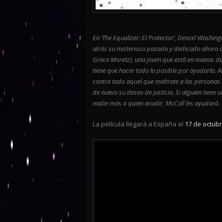
En ‘The Equalizer: El Protector’, Denzel Washi
atrás su misterioso pasado y dedicado ahora a 
Grace Moretz), una joven que está en manos de
tiene que hacer todo lo posible por ayudarla.
contra todo aquel que maltrate a las personas
de nuevo su deseo de justicia. Si alguien tiene 
nadie más a quien acudir, McCall les ayudará.
La película llegará a España el
17 de octub