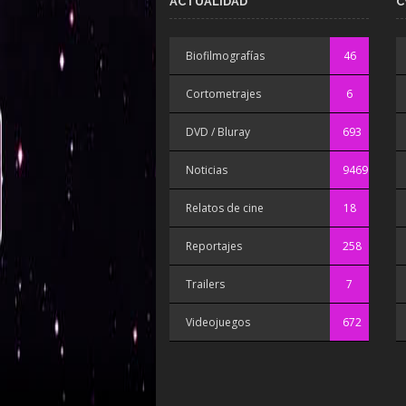
ACTUALIDAD
C
Biofilmografías
46
Cortometrajes
6
DVD / Bluray
693
Noticias
9469
Relatos de cine
18
Reportajes
258
Trailers
7
Videojuegos
672