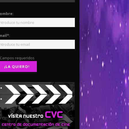
ombre:
mail*:
 Campos requeridos