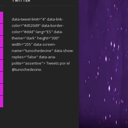
TWITTER
data-tweet-limit="4" data-link-
color="#d520d9" data-border-
color="#ddd" lang="ES" data-
theme="dark"
height="300"
width="255" data-screen-
name="tunochedecine" data-show-
replies="false" data-aria-
polite="assertive"> Tweets por el
@tunochedecine.