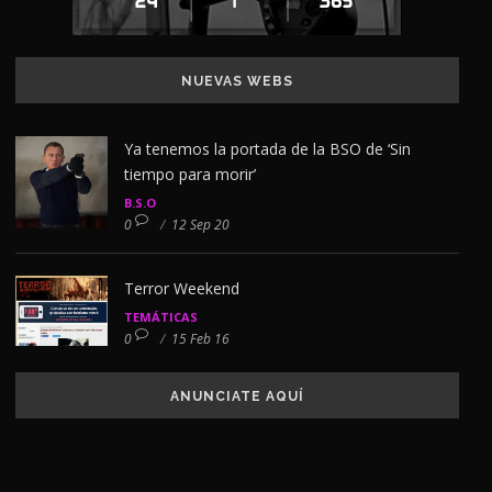
NUEVAS WEBS
Ya tenemos la portada de la BSO de ‘Sin
tiempo para morir’
B.S.O
0
/
12 Sep 20
Terror Weekend
TEMÁTICAS
0
/
15 Feb 16
ANUNCIATE AQUÍ