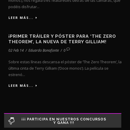
monos’), nos regala tres featurettes detrás de las cámaras, que
podéis disfrutar...
LEER MÁS...
¡PRIMER TRÁILER Y PÓSTER PARA ‘THE ZERO
THEOREM’, LA NUEVA DE TERRY GILLIAM!
02 Feb 14
/
Eduardo Bonafonte
/
0
Sobre estas líneas descansa el póster de ‘The Zero Theorem’, la
última cinta de Terry Gilliam (‘Doce monos’). La película se
estrenó...
LEER MÁS...
¡¡¡ PARTICIPA EN NUESTROS CONCURSOS
Y GANA !!!