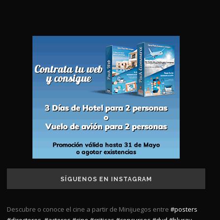
SÍGUENOS EN INSTAGRAM
Descubre o conoce el cine a partir de Minijuegos entre
#posters
#directores
,
#actores
#cine
#criticas
#concursos
#dvd
#bluray