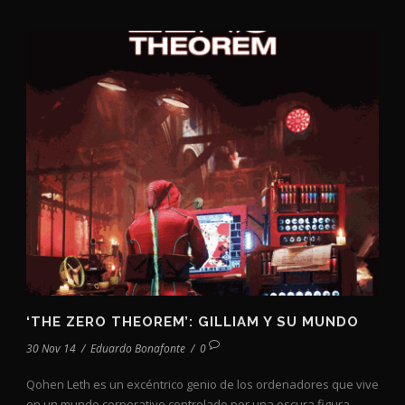
‘THE ZERO THEOREM’: GILLIAM Y SU MUNDO
30 Nov 14
/
Eduardo Bonafonte
/
0
Qohen Leth es un excéntrico genio de los ordenadores que vive
en un mundo corporativo controlado por una oscura figura