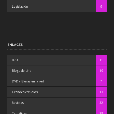
Legislación
9
ENLACES
B.S.O
11
Blogs de cine
19
DVD y Bluray en la red
7
Grandes estudios
13
Revistas
32
Temáticas
28