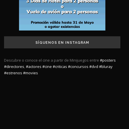
SÍGUENOS EN INSTAGRAM
Descubre o conoce el cine a partir de Minijuegos entre
#posters
#directores
,
#actores
#cine
#criticas
#concursos
#dvd
#bluray
#estrenos
#movies