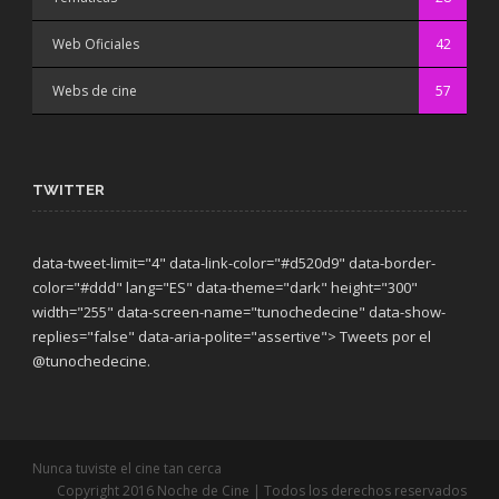
Web Oficiales
42
Webs de cine
57
TWITTER
data-tweet-limit="4" data-link-color="#d520d9" data-border-
color="#ddd" lang="ES" data-theme="dark"
height="300"
width="255" data-screen-name="tunochedecine" data-show-
replies="false" data-aria-polite="assertive"> Tweets por el
@tunochedecine.
Nunca tuviste el cine tan cerca
Copyright 2016 Noche de Cine | Todos los derechos reservados