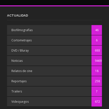
ACTUALIDAD
Biofilmografías
46
Cortometrajes
6
DVD / Bluray
693
Noticias
9469
Relatos de cine
18
Reportajes
258
Trailers
7
Videojuegos
672