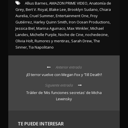
Allius Barnes
,
AMAZON PRIME VIDEO
,
Anatomía de
Grey
,
Bert V. Royal
,
Blake Lee
,
Brooklyn Sudano
,
Chiara
Aurelia
,
Cruel Summer
,
Entertainment One
,
Froy
Gutiérrez
,
Harley Quinn Smith
,
Iron Ocean Productions
,
Jessica Biel
,
Marina Aguinaco
,
Max Winkler
,
Michael
Landes
,
Michelle Purple
,
Noche de Cine
,
nochedecine
,
Olivia Holt
,
Rumores y mentiras
,
Sarah Drew
,
The
Sinner
,
Tia Napolitano
Anterior entrada
¡El terror vuelve con Megan Fox y ‘Till Death’!
Siguiente entrada
Tráiler de ‘Mis funciones secretas’ de Micha
Lewinsky
TE PUEDE INTERESAR