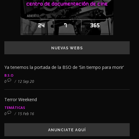
NUEVAS WEBS
Ya tenemos la portada de la BSO de ‘Sin tiempo para morir’
B.S.O
0
/
12 Sep 20
Terror Weekend
TEMÁTICAS
0
/
15 Feb 16
ANUNCIATE AQUÍ