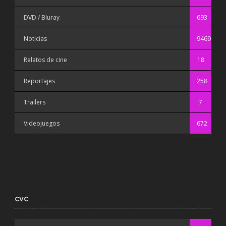
DVD / Bluray
693
Noticias
9469
Relatos de cine
18
Reportajes
258
Trailers
7
Videojuegos
672
CVC