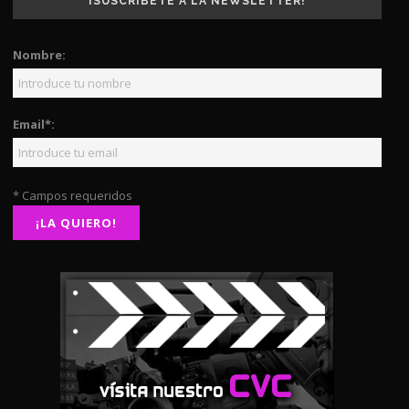
¡SUSCRÍBETE A LA NEWSLETTER!
Nombre:
Email*:
* Campos requeridos