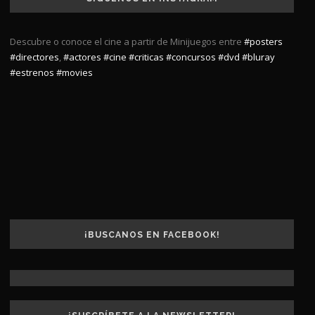
Descubre o conoce el cine a partir de Minijuegos entre
#posters
#directores
,
#actores
#cine
#criticas
#concursos
#dvd
#bluray
#estrenos
#movies
¡BUSCANOS EN FACEBOOK!