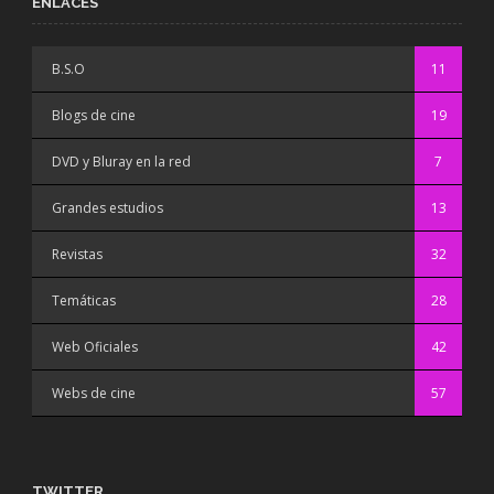
ENLACES
B.S.O
11
Blogs de cine
19
DVD y Bluray en la red
7
Grandes estudios
13
Revistas
32
Temáticas
28
Web Oficiales
42
Webs de cine
57
TWITTER