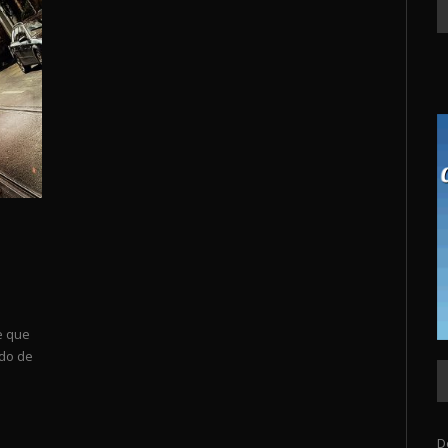
e que
do de
D