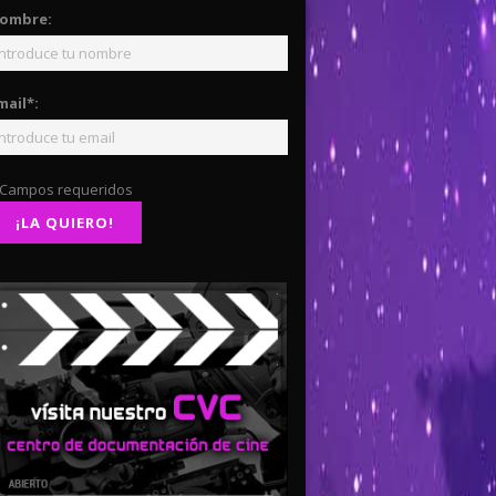
ombre:
mail*:
 Campos requeridos