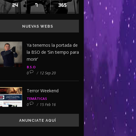
NUEVAS WEBS
Ya tenemos la portada de
la BSO de ‘Sin tiempo para
morir’
B.S.O
0
/
12 Sep 20
Terror Weekend
TEMÁTICAS
0
/
15 Feb 16
ANUNCIATE AQUÍ