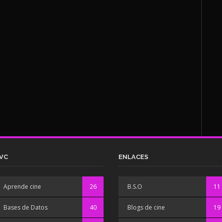
VC
ENLACES
Aprende cine
26
B.S.O
11
Bases de Datos
40
Blogs de cine
19