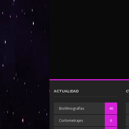
ACTUALIDAD
C
Biofilmografías
46
Cortometrajes
6