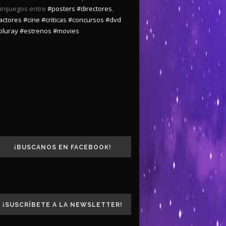
inijuegos entre
#posters
#directores
,
actores
#cine
#criticas
#concursos
#dvd
bluray
#estrenos
#movies
¡BUSCANOS EN FACEBOOK!
¡SUSCRÍBETE A LA NEWSLETTER!