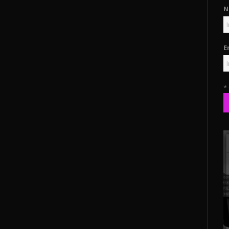
N
E
*