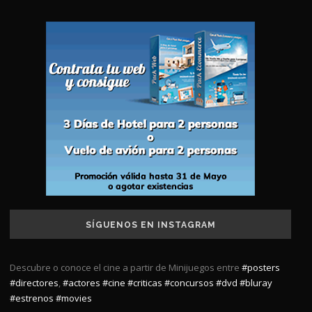
SÍGUENOS EN INSTAGRAM
Descubre o conoce el cine a partir de Minijuegos entre
#posters
#directores
,
#actores
#cine
#criticas
#concursos
#dvd
#bluray
#estrenos
#movies