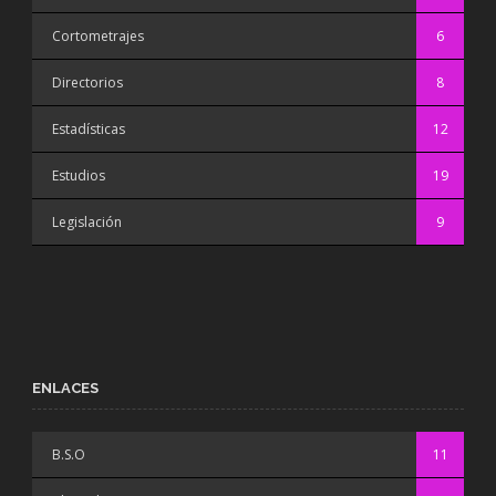
Cortometrajes
6
Directorios
8
Estadísticas
12
Estudios
19
Legislación
9
ENLACES
B.S.O
11