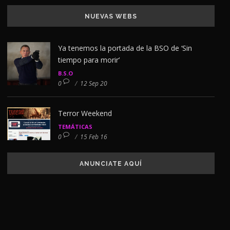
NUEVAS WEBS
Ya tenemos la portada de la BSO de ‘Sin
tiempo para morir’
B.S.O
0
/
12 Sep 20
Terror Weekend
TEMÁTICAS
0
/
15 Feb 16
ANUNCIATE AQUÍ