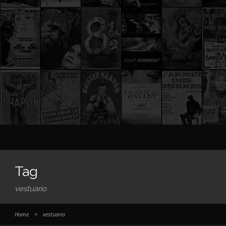
Tag
vestuario
Home
>
vestuario