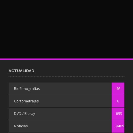
ACTUALIDAD
Biofilmografías
46
Cortometrajes
6
DVD / Bluray
693
Noticias
9469