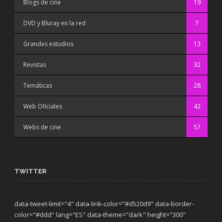
Blogs de cine
19
DVD y Bluray en la red
7
Grandes estudios
13
Revistas
32
Temáticas
28
Web Oficiales
42
Webs de cine
57
TWITTER
data-tweet-limit="4" data-link-color="#d520d9" data-border-
color="#ddd" lang="ES" data-theme="dark"
height="300"