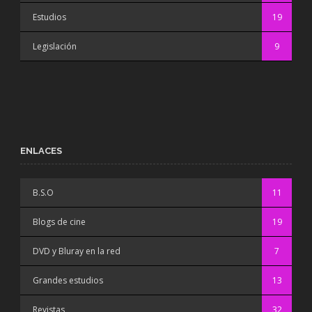
Estudios
19
Legislación
9
ENLACES
B.S.O
11
Blogs de cine
19
DVD y Bluray en la red
7
Grandes estudios
13
Revistas
32