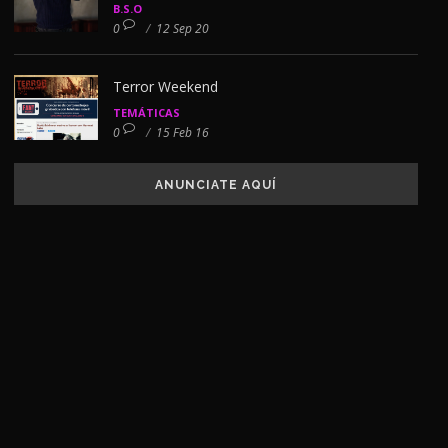
B.S.O
0
/
12 Sep 20
Terror Weekend
TEMÁTICAS
0
/
15 Feb 16
ANUNCIATE AQUÍ