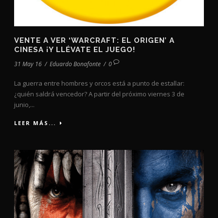
VENTE A VER ‘WARCRAFT: EL ORIGEN’ A
CINESA ¡Y LLÉVATE EL JUEGO!
31 May 16
/
Eduardo Bonafonte
/
0
La guerra entre hombres y orcos está a punto de estallar:
¿quién saldrá vencedor? A partir del próximo viernes 3 de
junio,...
LEER MÁS...