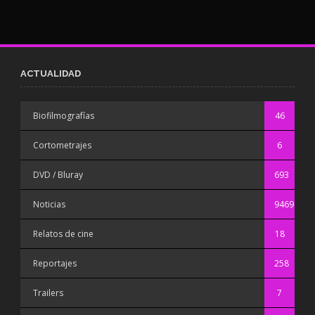
ACTUALIDAD
Biofilmografías
46
Cortometrajes
6
DVD / Bluray
693
Noticias
9469
Relatos de cine
18
Reportajes
258
Trailers
7