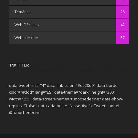
Temáticas
28
Web Oficiales
42
Webs de cine
57
TWITTER
data-tweet-limit="4" data-link-color="#d520d9" data-border-
color="#ddd" lang="ES" data-theme="dark"
height="300"
width="255" data-screen-name="tunochedecine" data-show-
replies="false" data-aria-polite="assertive"> Tweets por el
@tunochedecine.