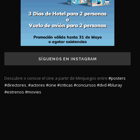
SÍGUENOS EN INSTAGRAM
Descubre o conoce el cine a partir de Minijuegos entre
#posters
#directores
,
#actores
#cine
#criticas
#concursos
#dvd
#bluray
#estrenos
#movies