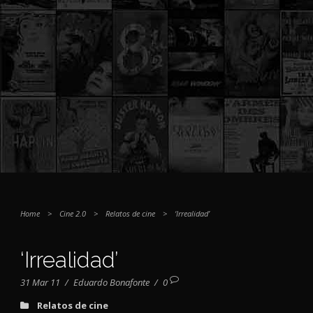
Home
>
Cine 2.0
>
Relatos de cine
>
‘Irrealidad’
‘Irrealidad’
31 Mar 11
/
Eduardo Bonafonte
/
0
Relatos de cine