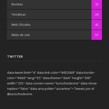
Revistas
32
Temáticas
28
Web Oficiales
42
Webs de cine
57
TWITTER
data-tweet-limit="4" data-link-color="#d520d9" data-border-
color="#ddd" lang="ES" data-theme="dark"
height="300"
width="255" data-screen-name="tunochedecine" data-show-
replies="false" data-aria-polite="assertive"> Tweets por el
@tunochedecine.