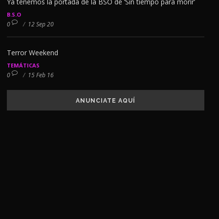
Ya tenemos la portada de la BSO de ‘Sin tiempo para morir’
B.S.O
0
/
12 Sep 20
Terror Weekend
TEMÁTICAS
0
/
15 Feb 16
ANUNCIATE AQUÍ