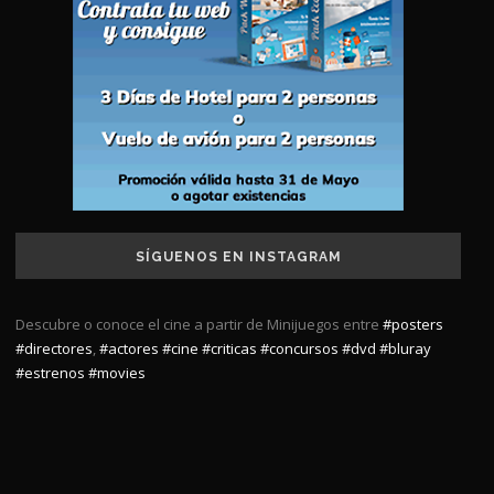
SÍGUENOS EN INSTAGRAM
Descubre o conoce el cine a partir de Minijuegos entre
#posters
#directores
,
#actores
#cine
#criticas
#concursos
#dvd
#bluray
#estrenos
#movies