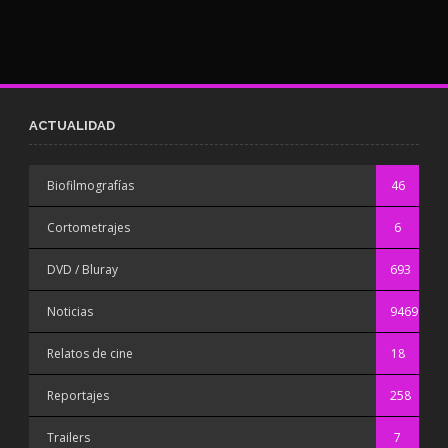
ACTUALIDAD
Biofilmografías
46
Cortometrajes
6
DVD / Bluray
693
Noticias
9469
Relatos de cine
18
Reportajes
258
Trailers
7