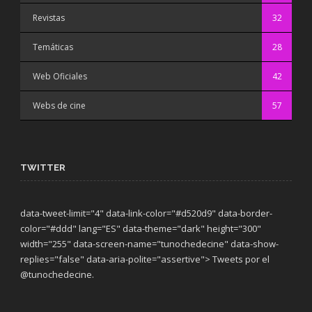
Revistas
32
Temáticas
28
Web Oficiales
42
Webs de cine
57
TWITTER
data-tweet-limit="4" data-link-color="#d520d9" data-border-
color="#ddd" lang="ES" data-theme="dark"
height="300"
width="255" data-screen-name="tunochedecine" data-show-
replies="false" data-aria-polite="assertive"> Tweets por el
@tunochedecine.