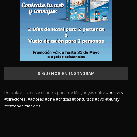
SÍGUENOS EN INSTAGRAM
Descubre o conoce el cine a partir de Minijuegos entre
#posters
#directores
,
#actores
#cine
#criticas
#concursos
#dvd
#bluray
#estrenos
#movies