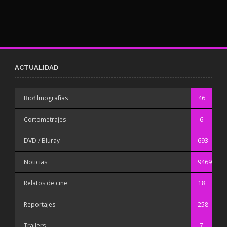
ACTUALIDAD
Biofilmografías
46
Cortometrajes
6
DVD / Bluray
693
Noticias
9469
Relatos de cine
18
Reportajes
258
Trailers
7