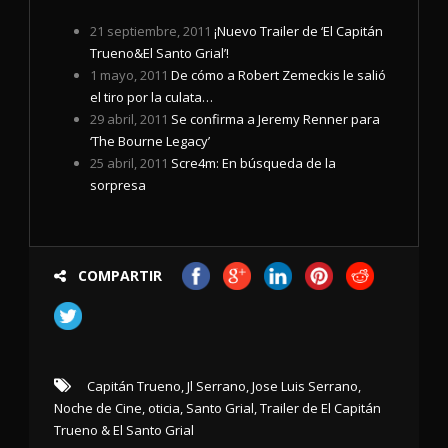
21 septiembre, 2011
¡Nuevo Trailer de ‘El Capitán
Trueno&El Santo Grial’!
1 mayo, 2011
De cómo a Robert Zemeckis le salió
el tiro por la culata…
29 abril, 2011
Se confirma a Jeremy Renner para
‘The Bourne Legacy’
25 abril, 2011
Scre4m: En búsqueda de la
sorpresa
COMPARTIR
Capitán Trueno
,
Jl Serrano
,
Jose Luis Serrano
,
Noche de Cine
,
oticia
,
Santo Grial
,
Trailer de El Capitán
Trueno & El Santo Grial