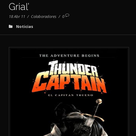
Grial’
18 Abr 11
/
Colaboradores
/
0
Noticias