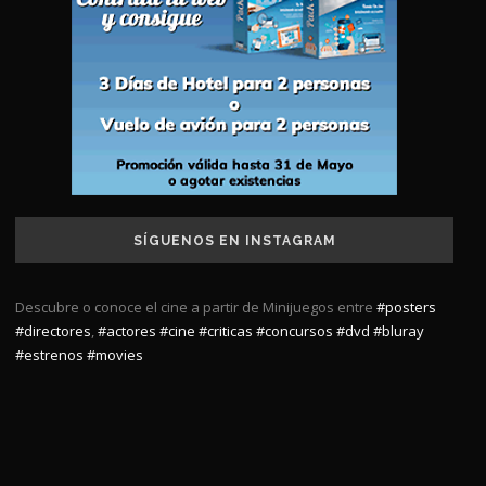
SÍGUENOS EN INSTAGRAM
Descubre o conoce el cine a partir de Minijuegos entre
#posters
#directores
,
#actores
#cine
#criticas
#concursos
#dvd
#bluray
#estrenos
#movies