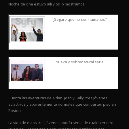
Noche de cine estuvo allí y os lo mostramos.
¿Seguro que no son humanos?
Nueva y sobrenatural serie
Cuenta las aventuras de Aidan, Josh y Sally, tres jóvenes
atractivos y aparentemente normales que comparten piso en
Boston.
La vida de estos tres jóvenes podría ser la de cualquier otro