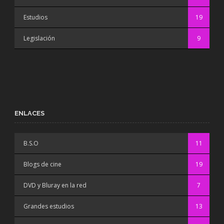
Estudios
19
Legislación
9
ENLACES
B.S.O
11
Blogs de cine
19
DVD y Bluray en la red
7
Grandes estudios
13