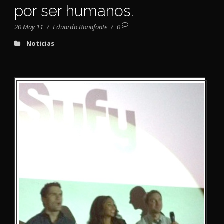
por ser humanos.
20 May 11
/
Eduardo Bonafonte
/
0
Noticias