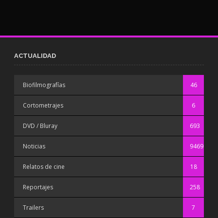
ACTUALIDAD
Biofilmografías
46
Cortometrajes
6
DVD / Bluray
693
Noticias
9469
Relatos de cine
18
Reportajes
258
Trailers
7