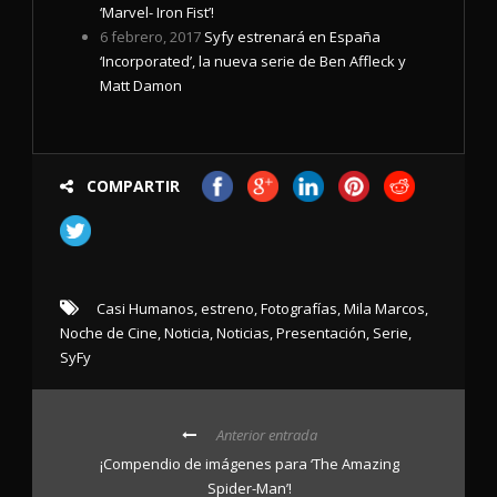
‘Marvel- Iron Fist’!
6 febrero, 2017
Syfy estrenará en España
‘Incorporated’, la nueva serie de Ben Affleck y
Matt Damon
COMPARTIR
Casi Humanos
,
estreno
,
Fotografías
,
Mila Marcos
,
Noche de Cine
,
Noticia
,
Noticias
,
Presentación
,
Serie
,
SyFy
Anterior entrada
¡Compendio de imágenes para ‘The Amazing
Spider-Man’!