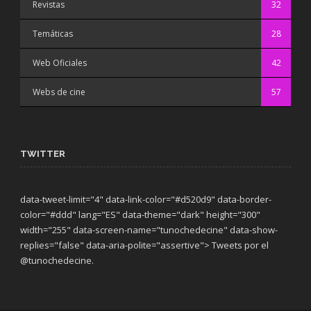
Revistas
32
Temáticas
28
Web Oficiales
42
Webs de cine
57
TWITTER
data-tweet-limit="4" data-link-color="#d520d9" data-border-
color="#ddd" lang="ES" data-theme="dark"
height="300"
width="255" data-screen-name="tunochedecine" data-show-
replies="false" data-aria-polite="assertive"> Tweets por el
@tunochedecine.