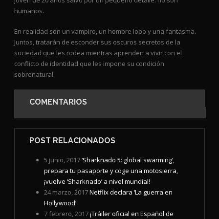
joven de 20 años salvo por un pequeño detalle: no son
humanos.
En realidad son un vampiro, un hombre lobo y una fantasma.
Juntos, tratarán de esconder sus oscuros secretos de la
sociedad que les rodea mientras aprenden a vivir con el
conflicto de identidad que les impone su condición
sobrenatural.
COMENTARIOS
POST RELACIONADOS
5 junio, 2017
‘Sharknado 5: global swarming’,
prepara tu pasaporte y coge una motosierra,
¡vuelve ‘Sharknado’ a nivel mundial!
24 marzo, 2017
Netflix declara ‘La guerra en
Hollywood’
7 febrero, 2017
¡Tráiler oficial en Español de