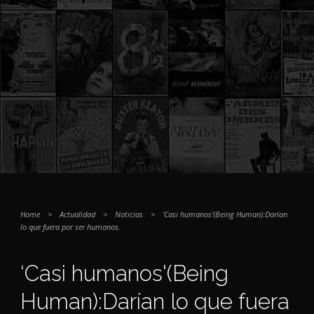
Home
>
Actualidad
>
Noticias
>
‘Casi humanos'(Being Human):Darían
lo que fuera por ser humanos.
‘Casi humanos'(Being
Human):Darían lo que fuera