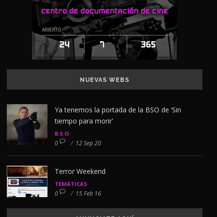
NUEVAS WEBS
Ya tenemos la portada de la BSO de ‘Sin
tiempo para morir’
B.S.O
0
/
12 Sep 20
Terror Weekend
TEMÁTICAS
0
/
15 Feb 16