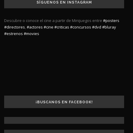
SÍGUENOS EN INSTAGRAM
Descubre o conoce el cine a partir de Minijuegos entre
#posters
#directores
,
#actores
#cine
#criticas
#concursos
#dvd
#bluray
#estrenos
#movies
¡BUSCANOS EN FACEBOOK!