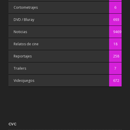
Cortometrajes
6
DVD / Bluray
693
Noticias
9469
Relatos de cine
18
Reportajes
258
Trailers
7
Videojuegos
672
CVC