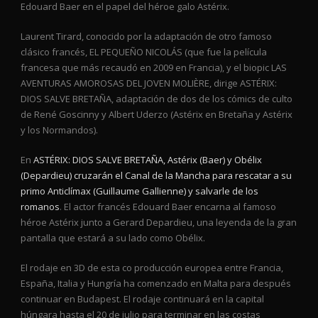
Edouard Baer en el papel del héroe galo Astérix.
Laurent Tirard, conocido por la adaptación de otro famoso
clásico francés, EL PEQUEÑO NICOLÁS (que fue la película
francesa que más recaudó en 2009 en Francia), y el biopic LAS
AVENTURAS AMOROSAS DEL JOVEN MOLIÈRE, dirige ASTÉRIX:
DIOS SALVE BRETAÑA, adaptación de dos de los cómics de culto
de René Goscinny y Albert Uderzo (Astérix en Bretaña y Astérix
y los Normandos).
En
ASTÉRIX: DIOS SALVE BRETAÑA, Astérix (Baer) y Obélix
(Depardieu) cruzarán el Canal de la Mancha para rescatar a su
primo Anticlímax (Guillaume Gallienne) y salvarle de los
romanos
. El actor francés Edouard Baer encarna al famoso
héroe Astérix junto a Gerard Depardieu, una leyenda de la gran
pantalla que estará a su lado como Obélix.
El rodaje en 3D de esta co producción europea entre Francia,
España, Italia y Hungría ha comenzado en Malta para después
continuar en Budapest. El rodaje continuará en la capital
húngara hasta el 20 de julio para terminar en las costas