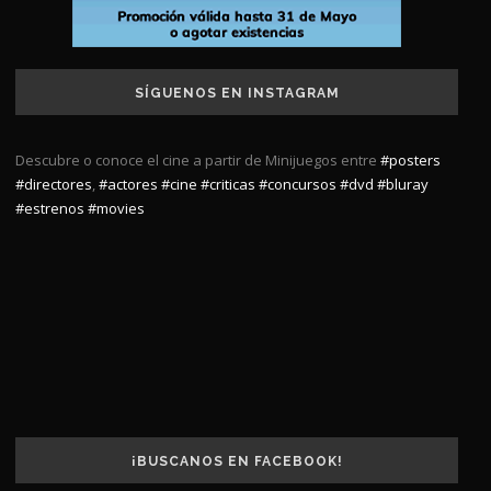
SÍGUENOS EN INSTAGRAM
Descubre o conoce el cine a partir de Minijuegos entre
#posters
#directores
,
#actores
#cine
#criticas
#concursos
#dvd
#bluray
#estrenos
#movies
¡BUSCANOS EN FACEBOOK!