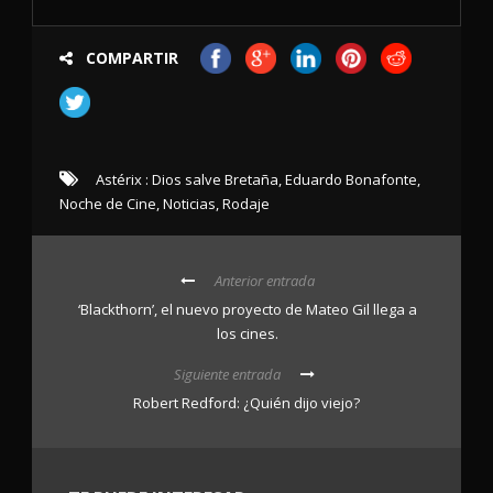
COMPARTIR
Astérix : Dios salve Bretaña
,
Eduardo Bonafonte
,
Noche de Cine
,
Noticias
,
Rodaje
Anterior entrada
‘Blackthorn’, el nuevo proyecto de Mateo Gil llega a
los cines.
Siguiente entrada
Robert Redford: ¿Quién dijo viejo?