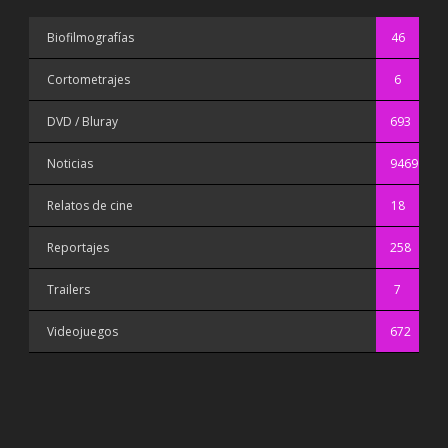
Biofilmografías
46
Cortometrajes
6
DVD / Bluray
693
Noticias
9469
Relatos de cine
18
Reportajes
258
Trailers
7
Videojuegos
672