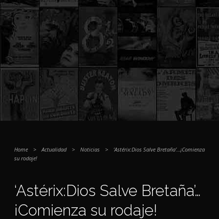
Home
>
Actualidad
>
Noticias
>
‘Astérix:Dios Salve Bretaña’…¡Comienza
su rodaje!
‘Astérix:Dios Salve Bretaña’…
¡Comienza su rodaje!