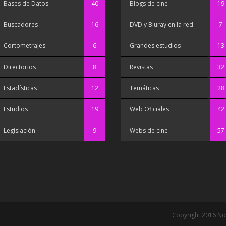
Bases de Datos
40
Blogs de cine
19
Buscadores
16
DVD y Bluray en la red
7
Cortometrajes
6
Grandes estudios
13
Directorios
8
Revistas
32
Estadísticas
12
Temáticas
28
Estudios
19
Web Oficiales
42
Legislación
9
Webs de cine
57
Copyright 2016 No