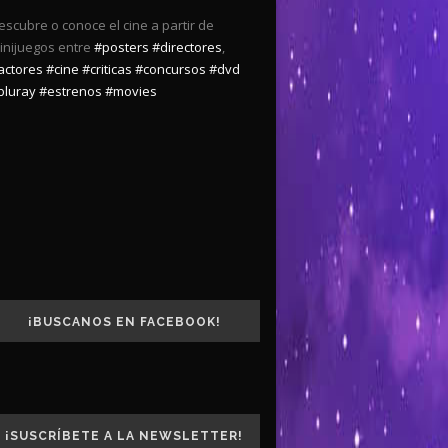
escubre o conoce el cine a partir de
inijuegos entre
#posters
#directores
,
actores
#cine
#criticas
#concursos
#dvd
bluray
#estrenos
#movies
¡BUSCANOS EN FACEBOOK!
¡SUSCRÍBETE A LA NEWSLETTER!