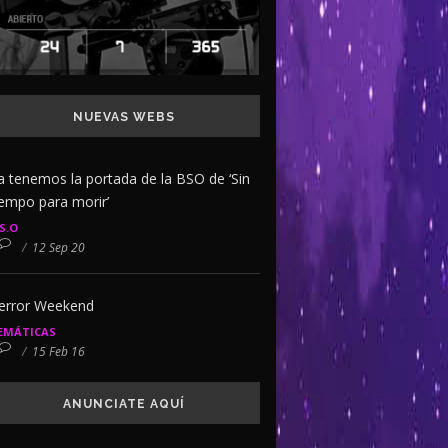
NUEVAS WEBS
a tenemos la portada de la BSO de ‘Sin
iempo para morir’
.S.O
/
12 Sep 20
error Weekend
EMÁTICAS
/
15 Feb 16
ANUNCIATE AQUÍ