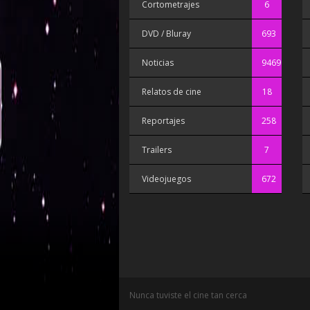
Cortometrajes
6
DVD / Bluray
693
Noticias
9469
Relatos de cine
18
Reportajes
258
Trailers
7
Videojuegos
672
Nunca tuviste el cine tan cerca