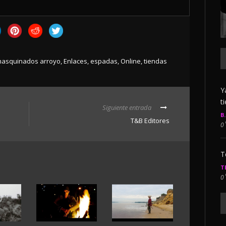
asquinados arroyo
,
Enlaces
,
espadas
,
Online
,
tiendas
Y
t
Siguiente entrada
B
T&B Editores
0
T
T
0