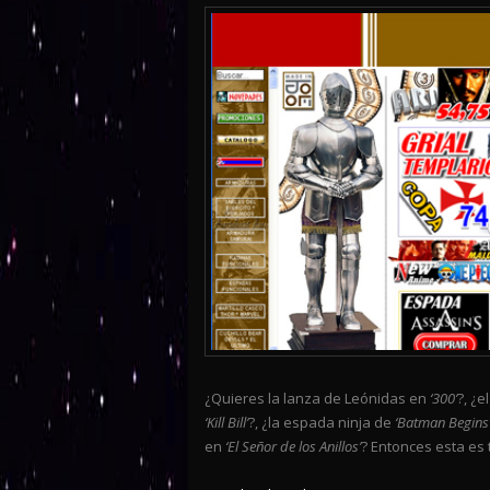
¿Quieres la lanza de Leónidas en
‘300’
?, ¿
‘Kill Bill’
?, ¿la espada ninja de
‘Batman Begins
en
‘El Señor de los Anillos’
? Entonces esta es 