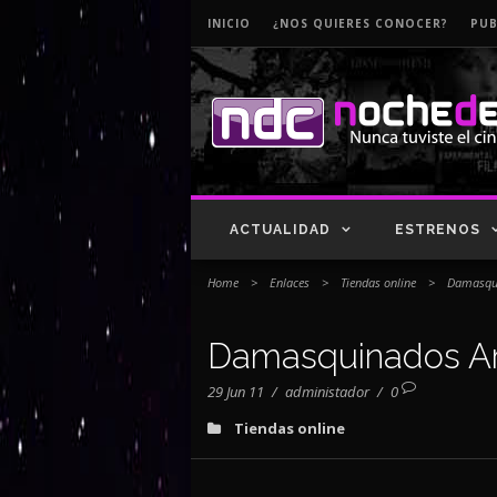
INICIO
¿NOS QUIERES CONOCER?
PUB
ACTUALIDAD
ESTRENOS
Home
>
Enlaces
>
Tiendas online
>
Damasqui
Damasquinados Ar
29 Jun 11
/
administador
/
0
Tiendas online