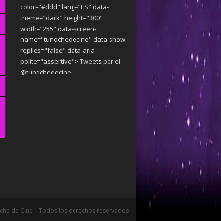
color="#ddd" lang="ES" data-
theme="dark"
height="300"
width="255" data-screen-
name="tunochedecine" data-show-
replies="false" data-aria-
polite="assertive"> Tweets por el
@tunochedecine.
che de Cine | Todos los derechos reservados