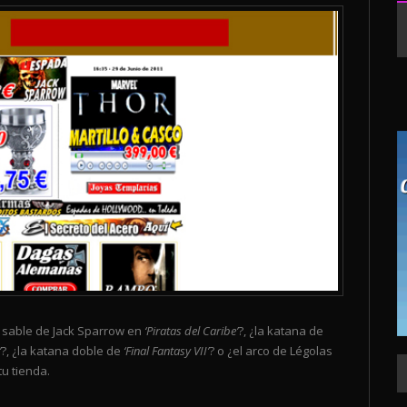
el sable de Jack Sparrow en
‘Piratas del Caribe’
?, ¿la katana de
’
?, ¿la katana doble de
‘Final Fantasy VII’
? o ¿el arco de Légolas
tu tienda.