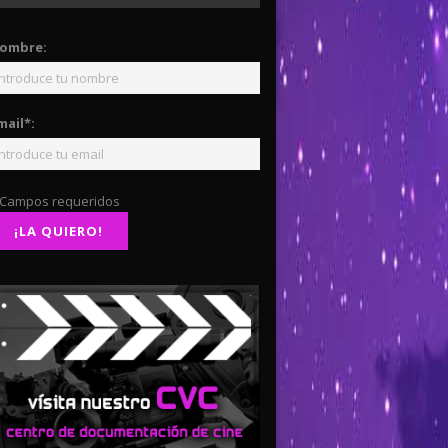
ombre:
mail*:
 Campos requeridos