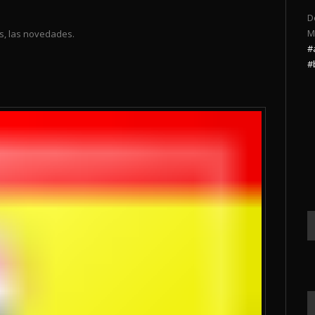
D
M
es, las novedades.
#
#
.