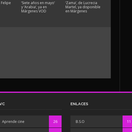
 Felipe
‘Siete años en mayo’
‘Zama’, de Lucrecia
y ‘Arabia’, ya en
Martel, ya disponible
n
Márgenes VOD
en Márgenes
VC
ENLACES
Aprende cine
26
B.S.O
11