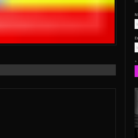
N
E
*