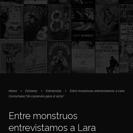
Home
>
Estrenos
>
Entrevistas
>
Entre monstruos entrevistamos a Lara
Corrochano:’Un caramelo para el actor’
Entre monstruos
entrevistamos a Lara