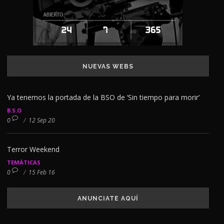
NUEVAS WEBS
Ya tenemos la portada de la BSO de ‘Sin tiempo para morir’
B.S.O
0
/
12 Sep 20
Terror Weekend
TEMÁTICAS
0
/
15 Feb 16
ANUNCIATE AQUÍ