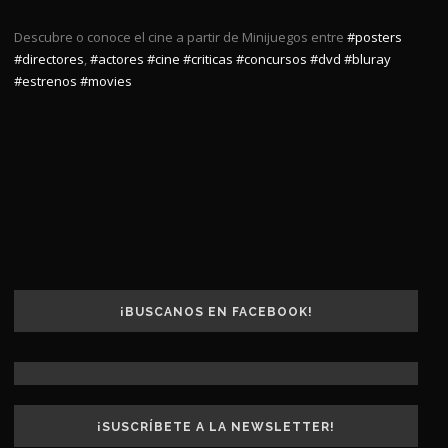
Descubre o conoce el cine a partir de Minijuegos entre
#posters
#directores
,
#actores
#cine
#criticas
#concursos
#dvd
#bluray
#estrenos
#movies
¡BUSCANOS EN FACEBOOK!
¡SUSCRÍBETE A LA NEWSLETTER!