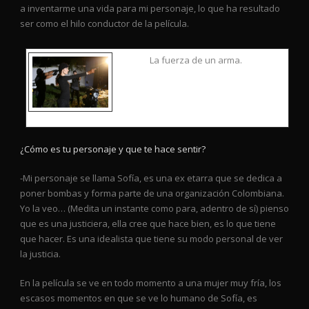
a inventarme una vida para mi personaje, lo que ha resultado
ser como el hilo conductor de la película.
La fuerza de un arma.
¿Cómo es tu personaje y que te hace sentir?
-Mi personaje se llama Sofía, es una ex etarra que se dedica a
poner bombas y forma parte de una organización Colombiana.
Yo la veo… (Medita un instante como para, adentro de sí) pienso
que es una justiciera, ella cree que hace bien, es lo que tiene
que hacer. Es una idealista que tiene su modo personal de ver
la justicia.
En la película se ve en todo momento a una mujer muy fría, los
escasos momentos en que se ve lo humano de Sofía, es