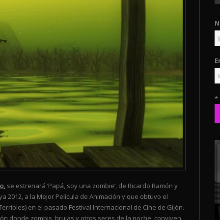
N
E
*
ro
,
se estrenará ‘Papá, soy una zombie’, de Ricardo Ramón y
a 2012, a la Mejor Película de Animación y que obtuvo el
 Terribles) en el pasado Festival Internacional de Cine de Gijón.
ción donde zombis, brujas y otros seres de la noche, conviven