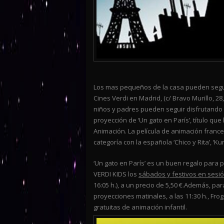
Los mas pequeños de la casa pueden seguir
Cines Verdi en Madrid, (c/ Bravo Murillo, 2
niños y padres pueden seguir disfrutando d
proyección de ‘Un gato en París’, título qu
Animación. La película de animación frances
categoría con la española ‘Chico y Rita’, ‘Kun
‘Un gato en París’ es un buen regalo para
VERDI KIDS los
sábados y festivos en sesión
16:05 h.), a un precio de 5,50 €.Además, p
proyecciones matinales, a las 11:30 h., Fr
gratuitas de animación infantil.