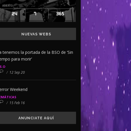
NUEVAS WEBS
a tenemos la portada de la BSO de ‘Sin
iempo para morir’
.S.O
/
12 Sep 20
error Weekend
EMÁTICAS
/
15 Feb 16
ANUNCIATE AQUÍ