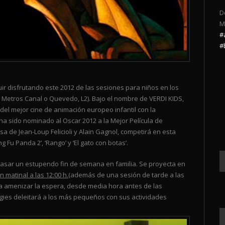
D
M
#
#
 disfrutando este 2012 de las sesiones para niños en los
8, Metros Canal o Quevedo, L2). Bajo el nombre de VERDI KIDS,
el mejor cine de animación europeo infantil con la
e ha sido nominado al Oscar 2012 a la Mejor Película de
a de Jean-Loup Felicioli y Alain Gagnol, competirá en esta
g Fu Panda 2’, ‘Rango’ y ‘El gato con botas’.
 pasar un estupendo fin de semana en familia. Se proyecta en
 matinal a las 12:00 h.
(además de una sesión de tarde a las
ara amenizar la espera, desde media hora antes de las
oggies deleitará a los más pequeños con sus actividades