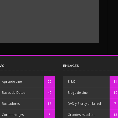
VC
ENLACES
Aprende cine
26
B.S.O
11
Bases de Datos
40
Blogs de cine
19
Buscadores
16
DVD y Bluray en la red
7
Cortometrajes
6
Grandes estudios
13