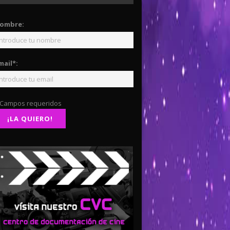
ombre:
mail*:
 Campos requeridos