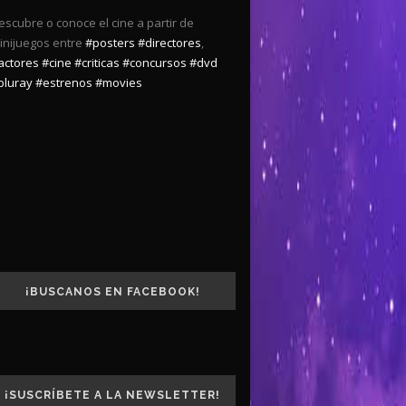
escubre o conoce el cine a partir de
inijuegos entre
#posters
#directores
,
actores
#cine
#criticas
#concursos
#dvd
bluray
#estrenos
#movies
¡BUSCANOS EN FACEBOOK!
¡SUSCRÍBETE A LA NEWSLETTER!