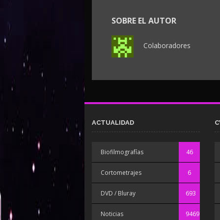
SOBRE EL AUTOR
Colaboradores
ACTUALIDAD
C
Biofilmografías
46
Cortometrajes
6
DVD / Bluray
693
Noticias
9469