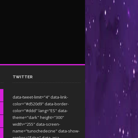
TWITTER
data-tweet-limit="4" data-link-
color="#d520d9" data-border-
color="#ddd" lang="ES" data-
theme="dark"
height="300"
width="255" data-screen-
name="tunochedecine" data-show-
replies="false" data-aria-