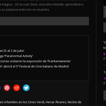
mágica… En la cual, Dixie, una niña rebelde, aprenderá a
s su estancia entre los no-muertos.
Y
t
l 25 al 2 de julio!
B
a ‘Paranormal Activity’
0
sonas visitaron la exposición de ‘Frankenweenie’
’ abrirá el 5º Festival de Cine Italiano de Madrid
T
T
0
s infantiles en los Cines Verdi
,
Henar Álvarez
,
Noche de