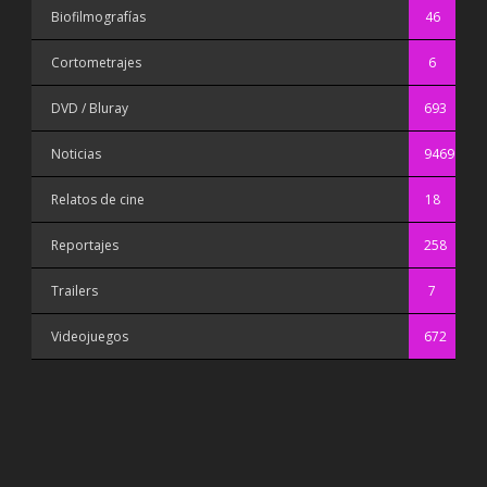
Biofilmografías
46
Cortometrajes
6
DVD / Bluray
693
Noticias
9469
Relatos de cine
18
Reportajes
258
Trailers
7
Videojuegos
672