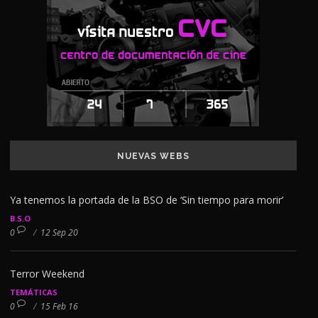
NUEVAS WEBS
Ya tenemos la portada de la BSO de ‘Sin tiempo para morir’
B.S.O
0
/
12 Sep 20
Terror Weekend
TEMÁTICAS
0
/
15 Feb 16