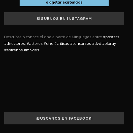
SÍGUENOS EN INSTAGRAM
Descubre o conoce el cine a partir de Minijuegos entre
#posters
#directores
,
#actores
#cine
#criticas
#concursos
#dvd
#bluray
#estrenos
#movies
¡BUSCANOS EN FACEBOOK!