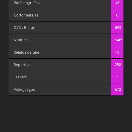
Biofilmografías
46
Cortometrajes
6
DVD / Bluray
693
Noticias
9469
Relatos de cine
18
Reportajes
258
Trailers
7
Videojuegos
672