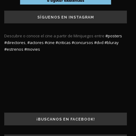
SÍGUENOS EN INSTAGRAM
Descubre o conoce el cine a partir de Minijuegos entre
#posters
#directores
,
#actores
#cine
#criticas
#concursos
#dvd
#bluray
#estrenos
#movies
¡BUSCANOS EN FACEBOOK!