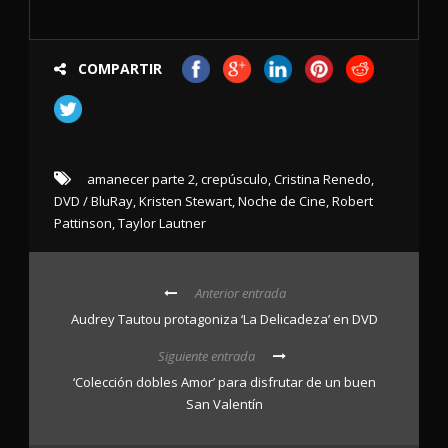
COMPARTIR
amanecer parte 2
,
crepúsculo
,
Cristina Renedo
,
DVD / BluRay
,
Kristen Stewart
,
Noche de Cine
,
Robert
Pattinson
,
Taylor Lautner
Anterior entrada
Audrey Tautou protagoniza ‘La Delicadeza’ en DVD
Siguiente entrada
‘Colección dobles Amor’ para disfrutar de un buen
San Valentín