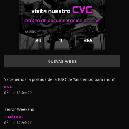
NUEVAS WEBS
Ya tenemos la portada de la BSO de ‘Sin tiempo para morir’
B.S.O
0
/
12 Sep 20
Terror Weekend
TEMÁTICAS
0
/
15 Feb 16