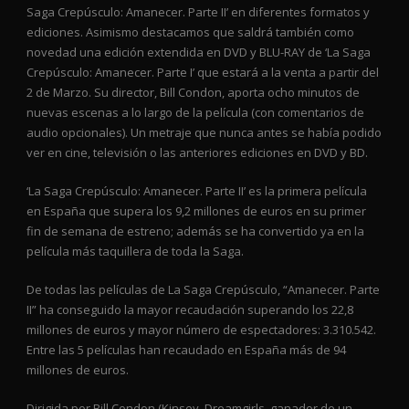
Saga Crepúsculo: Amanecer. Parte II’ en diferentes formatos y
ediciones. Asimismo destacamos que saldrá también como
novedad una edición extendida en DVD y BLU-RAY de ‘La Saga
Crepúsculo: Amanecer. Parte I’ que estará a la venta a partir del
2 de Marzo. Su director, Bill Condon, aporta ocho minutos de
nuevas escenas a lo largo de la película (con comentarios de
audio opcionales). Un metraje que nunca antes se había podido
ver en cine, televisión o las anteriores ediciones en DVD y BD.
‘La Saga Crepúsculo: Amanecer. Parte II’ es la primera película
en España que supera los 9,2 millones de euros en su primer
fin de semana de estreno; además se ha convertido ya en la
película más taquillera de toda la Saga.
De todas las películas de La Saga Crepúsculo, “Amanecer. Parte
II” ha conseguido la mayor recaudación superando los 22,8
millones de euros y mayor número de espectadores: 3.310.542.
Entre las 5 películas han recaudado en España más de 94
millones de euros.
Dirigida por Bill Condon (Kinsey, Dreamgirls, ganador de un