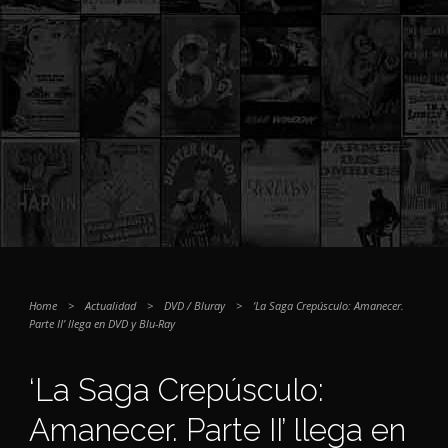
Home
>
Actualidad
>
DVD / Bluray
>
‘La Saga Crepúsculo: Amanecer.
Parte II’ llega en DVD y Blu-Ray
‘La Saga Crepúsculo:
Amanecer. Parte II’ llega en