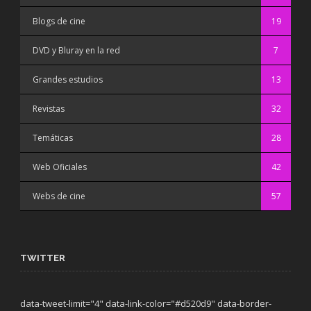
Blogs de cine
19
DVD y Bluray en la red
7
Grandes estudios
13
Revistas
32
Temáticas
28
Web Oficiales
42
Webs de cine
57
TWITTER
data-tweet-limit="4" data-link-color="#d520d9" data-border-