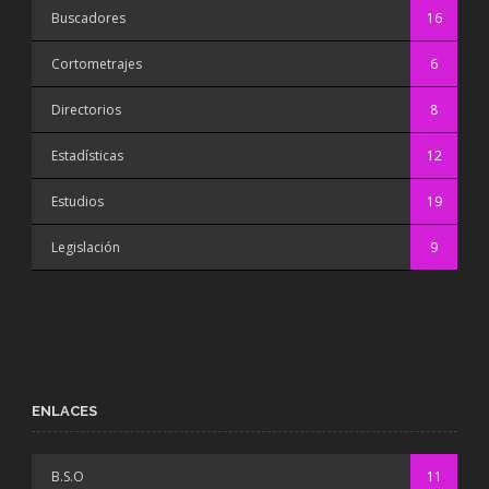
Buscadores
16
Cortometrajes
6
Directorios
8
Estadísticas
12
Estudios
19
Legislación
9
ENLACES
B.S.O
11