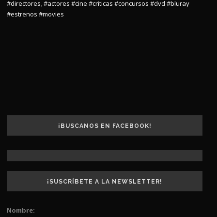
#directores
,
#actores
#cine
#criticas
#concursos
#dvd
#bluray
#estrenos
#movies
¡BUSCANOS EN FACEBOOK!
¡SUSCRÍBETE A LA NEWSLETTER!
Nombre: