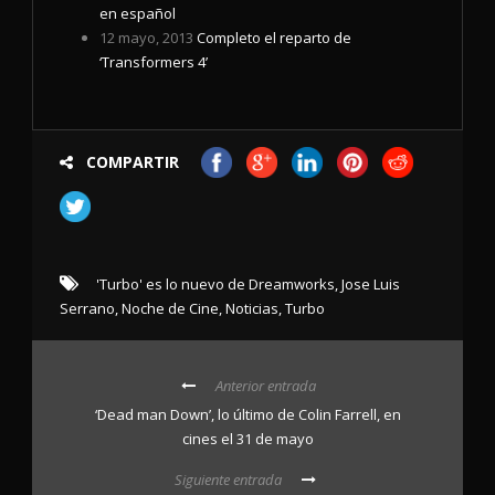
en español
12 mayo, 2013
Completo el reparto de
‘Transformers 4’
COMPARTIR
'Turbo' es lo nuevo de Dreamworks
,
Jose Luis
Serrano
,
Noche de Cine
,
Noticias
,
Turbo
Anterior entrada
‘Dead man Down’, lo último de Colin Farrell, en
cines el 31 de mayo
Siguiente entrada