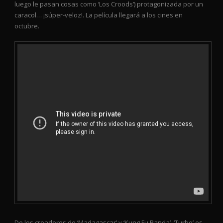
luego le pasan cosas como ‘Los Croods’) protagonizada por un
caracol… ¡súper-veloz!. La película llegará a los cines en
octubre.
De los creadores de ‘Madagascar’ y ‘Kung Fu Panda’, ‘Turbo’ es