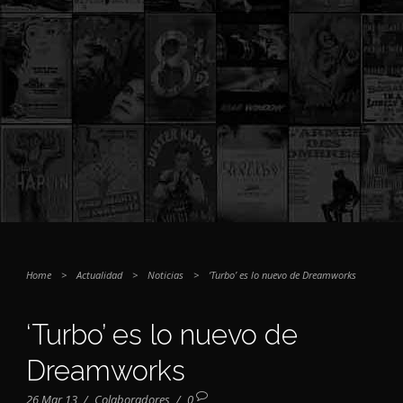
Home
>
Actualidad
>
Noticias
>
‘Turbo’ es lo nuevo de Dreamworks
‘Turbo’ es lo nuevo de
Dreamworks
26 Mar 13
/
Colaboradores
/
0