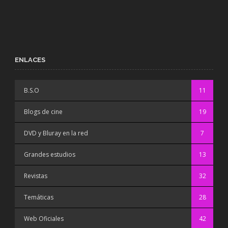
ENLACES
B.S.O
11
Blogs de cine
19
DVD y Bluray en la red
7
Grandes estudios
13
Revistas
32
Temáticas
28
Web Oficiales
42