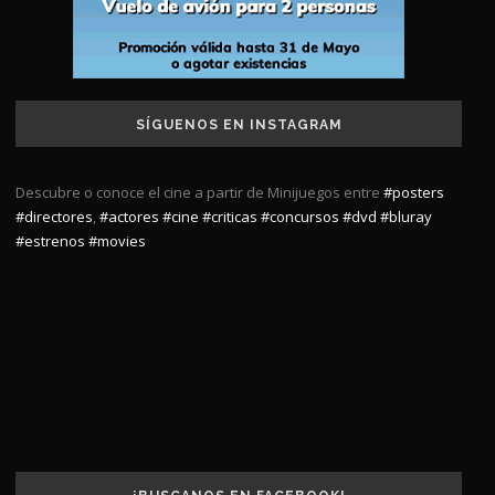
SÍGUENOS EN INSTAGRAM
Descubre o conoce el cine a partir de Minijuegos entre
#posters
#directores
,
#actores
#cine
#criticas
#concursos
#dvd
#bluray
#estrenos
#movies