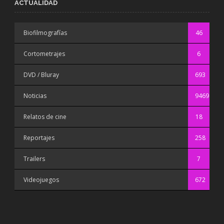
ACTUALIDAD
Biofilmografías
46
Cortometrajes
6
DVD / Bluray
693
Noticias
9469
Relatos de cine
18
Reportajes
258
Trailers
7
Videojuegos
672