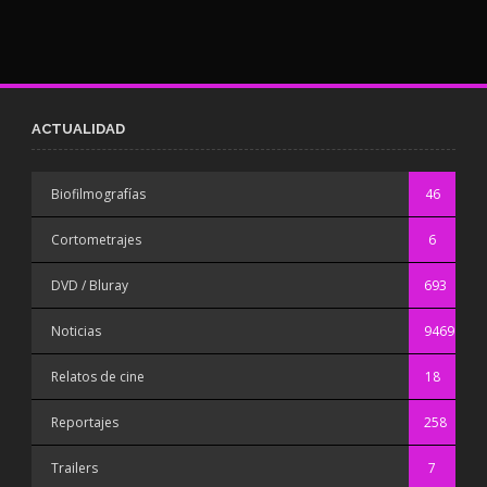
ACTUALIDAD
Biofilmografías
46
Cortometrajes
6
DVD / Bluray
693
Noticias
9469
Relatos de cine
18
Reportajes
258
Trailers
7