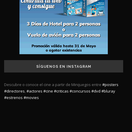
SÍGUENOS EN INSTAGRAM
Descubre o conoce el cine a partir de Minijuegos entre
#posters
#directores
,
#actores
#cine
#criticas
#concursos
#dvd
#bluray
#estrenos
#movies