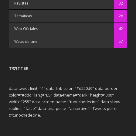
Revistas
32
Temáticas
28
Web Oficiales
42
Webs de cine
57
TWITTER
data-tweet-limit="4" data-link-color="#d520d9" data-border-
color="#ddd" lang="ES" data-theme="dark"
height="300"
width="255" data-screen-name="tunochedecine" data-show-
replies="false" data-aria-polite="assertive"> Tweets por el
@tunochedecine.