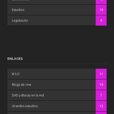
Estudios
19
Legislación
9
ENLACES
B.S.O
11
Blogs de cine
19
DVD y Bluray en la red
7
Grandes estudios
13