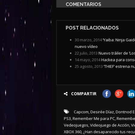
COMENTARIOS
POST RELACIONADOS
30 marzo, 2014
‘Yaiba: Ninja Gai
nuevo vídeo
22 julio, 2013
Nuevo tráiler de ‘Lo
14 mayo, 2014
Hackea para conseg
25 agosto, 2013
‘THIEF’ estrena n
COMPARTIR
Capcom
,
Desirée Díaz
,
Dontnod E
PS3
,
Remember Me para PC
,
Remember
Vedeojuegos
,
Videojuego de Acción
,
Vi
XBOX 360
,
¿Han desaparecido tus rec