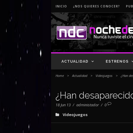
INICIO
¿NOS QUIERES CONOCER?
PUB
ACTUALIDAD
ESTRENOS
Home
>
Actualidad
>
Videojuegos
>
¿Han de
¿Han desaparecid
18 Jun 13
/
administador
/
0
Videojuegos