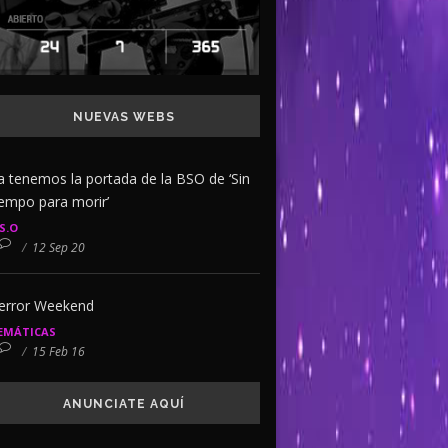
NUEVAS WEBS
a tenemos la portada de la BSO de ‘Sin
iempo para morir’
.S.O
/
12 Sep 20
error Weekend
EMÁTICAS
/
15 Feb 16
ANUNCIATE AQUÍ