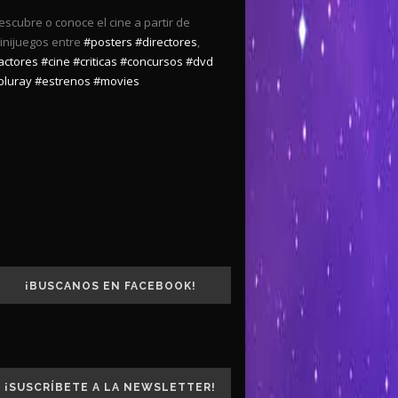
escubre o conoce el cine a partir de
inijuegos entre
#posters
#directores
,
actores
#cine
#criticas
#concursos
#dvd
bluray
#estrenos
#movies
¡BUSCANOS EN FACEBOOK!
¡SUSCRÍBETE A LA NEWSLETTER!