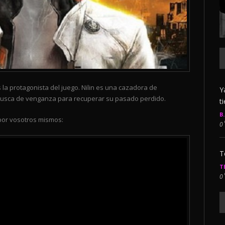
 la protagonista del juego. Nilin es una cazadora de
Y
busca de venganza para recuperar su pasado perdido.
t
B
por vosotros mismos:
0
T
T
0