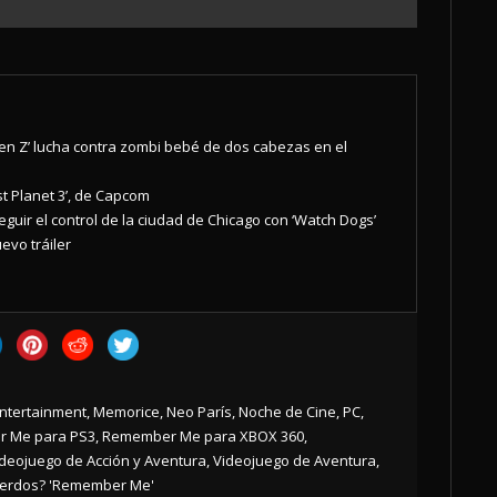
den Z’ lucha contra zombi bebé de dos cabezas en el
st Planet 3’, de Capcom
uir el control de la ciudad de Chicago con ‘Watch Dogs’
uevo tráiler
ntertainment
,
Memorice
,
Neo París
,
Noche de Cine
,
PC
,
 Me para PS3
,
Remember Me para XBOX 360
,
deojuego de Acción y Aventura
,
Videojuego de Aventura
,
uerdos? 'Remember Me'