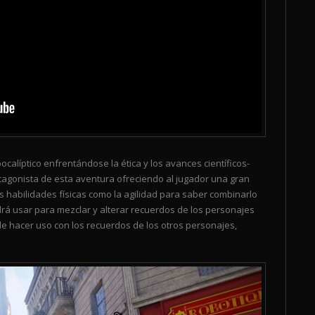
calíptico enfrentándose la ética y los avances científicos-
rotagonista de esta aventura ofreciendo al jugador una gran
 habilidades físicas como la agilidad para saber combinarlo
á usar para mezclar y alterar recuerdos de los personajes
ede hacer uso con los recuerdos de los otros personajes,