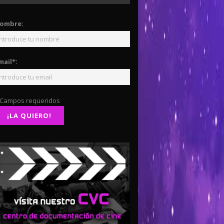
ombre:
mail*:
 Campos requeridos