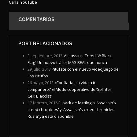
Canal YouTube
COMENTARIOS
POST RELACIONADOS
3 septiembre, 2013
‘Assassin’s Creed IV: Black
Flag’: Un nuevo tráiler MÁS REAL que nunca
29 julio, 2013
Pitúfate con el nuevo videojuego de
Los Pitufos
26 mayo, 2013
¿Confiarías la vida a tu
compañero? El Modo cooperativo de ‘Splinter
Cell: Blacklist’
17 febrero, 2016
El pack de la trilogía ‘Assassin’s
creed chronicles’ y ‘Assassin’s creed chronicles:
Rusia’ ya está disponible