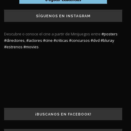
SÍGUENOS EN INSTAGRAM
Descubre o conoce el cine a partir de Minijuegos entre
#posters
#directores
,
#actores
#cine
#criticas
#concursos
#dvd
#bluray
#estrenos
#movies
¡BUSCANOS EN FACEBOOK!