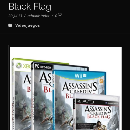
Black Flag’
30 Jul 13
/
administador
/
0
Videojuegos