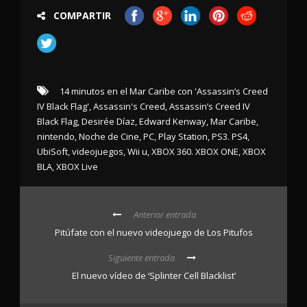
COMPARTIR
14 minutos en el Mar Caribe con 'Assassin’s Creed
IV Black Flag'
,
Assassin's Creed
,
Assassin’s Creed IV
Black Flag
,
Desirée Díaz
,
Edward Kenway
,
Mar Caribe
,
nintendo
,
Noche de Cine
,
PC
,
Play Station
,
PS3. PS4
,
UbiSoft
,
videojuegos
,
Wii u
,
XBOX 360. XBOX ONE
,
XBOX
BLA
,
XBOX Live
Anterior entrada
Pitúfate con el nuevo videojuego de Los Pitufos
Siguiente entrada
El nuevo vídeo de ‘Splinter Cell Blacklist’