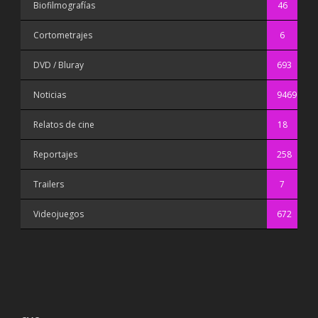
Biofilmografías
46
Cortometrajes
6
DVD / Bluray
693
Noticias
9469
Relatos de cine
18
Reportajes
258
Trailers
7
Videojuegos
672