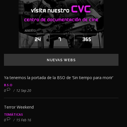
NUEVAS WEBS
Ya tenemos la portada de la BSO de ‘Sin tiempo para morir’
B.S.O
0
/
12 Sep 20
Terror Weekend
TEMÁTICAS
0
/
15 Feb 16