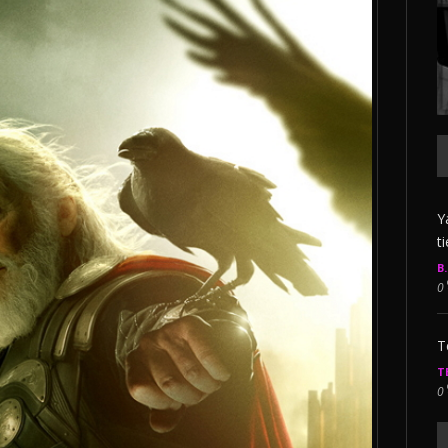
Y
t
B
0
T
T
0