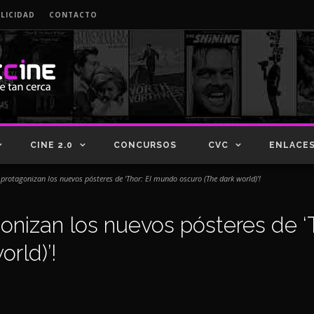
LICIDAD
CONTACTO
CINE 2.0
CONCURSOS
CVC
ENLACE
 protagonizan los nuevos pósteres de ‘Thor: El mundo oscuro (The dark world)’!
gonizan los nuevos pósteres de 
rld)’!