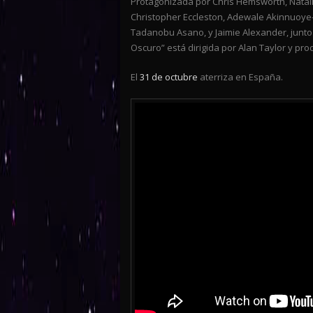
Protagonizada por Chris Hemsworth, Natalie
Christopher Eccleston, Adewale Akinnuoye-
Tadanobu Asano, y Jaimie Alexander, junt
Oscuro” está dirigida por Alan Taylor y pro
El
31 de octubre
aterriza en España.