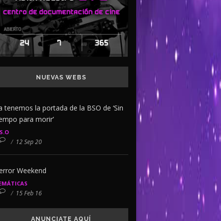
NUEVAS WEBS
a tenemos la portada de la BSO de ‘Sin
iempo para morir’
.S.O
/
12 Sep 20
error Weekend
EMÁTICAS
/
15 Feb 16
ANUNCIATE AQUÍ