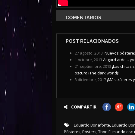
COMENTARIOS
POST RELACIONADOS
27 agosto, 2013
¡Nuevos pósteres
1 octubre, 2013
Asgard arde… ¡no
21 septiembre, 2013
¡Las chicas 
oscuro (The dark world)’!
3 diciembre, 2017
¡Más tráileres 
COMPARTIR
Eduardo Bonafonte
,
Eduardo Bon
Pósteres
,
Posters
,
Thor: El mundo osc