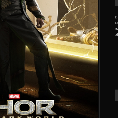
D
M
#
#