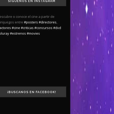
SÍGUENOS EN INSTAGRAM
escubre o conoce el cine a partir de
inijuegos entre
#posters
#directores
,
actores
#cine
#criticas
#concursos
#dvd
bluray
#estrenos
#movies
¡BUSCANOS EN FACEBOOK!