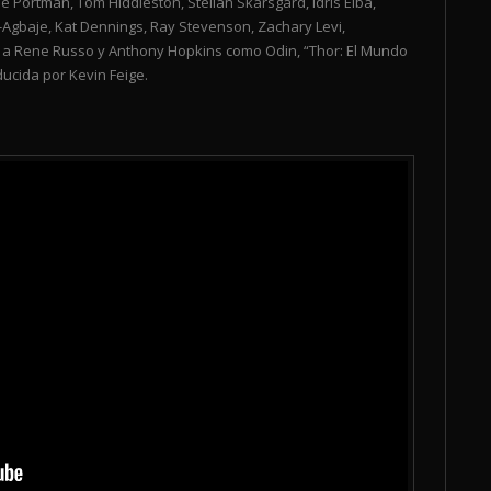
 Portman, Tom Hiddleston, Stellan Skarsgård, Idris Elba,
Agbaje, Kat Dennings, Ray Stevenson, Zachary Levi,
o a Rene Russo y Anthony Hopkins como Odin, “Thor: El Mundo
ducida por Kevin Feige.