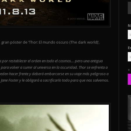
N
 gran póster de ‘Thor: El mundo oscuro (The dark world)’,
E
ha por restablecer el orden en todo el cosmos… pero una antigua
 para volver a sumir al universo en la oscuridad. Thor se enfrenta a
*
ueden hacer frente y deberá embarcarse en su viaje más peligroso a
n Jane Foster y le obligará a sacrificarlo todo para que nos salvemos.