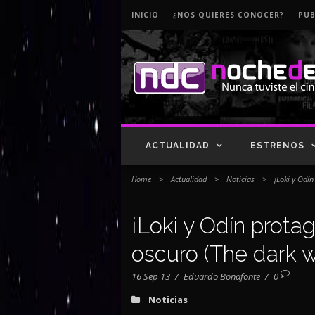
INICIO
¿NOS QUIERES CONOCER?
PUB
ACTUALIDAD
ESTRENOS
Home
>
Actualidad
>
Noticias
>
¡Loki y Odín
¡Loki y Odín prota
oscuro (The dark wo
16 Sep 13
/
Eduardo Bonafonte
/
0
Noticias