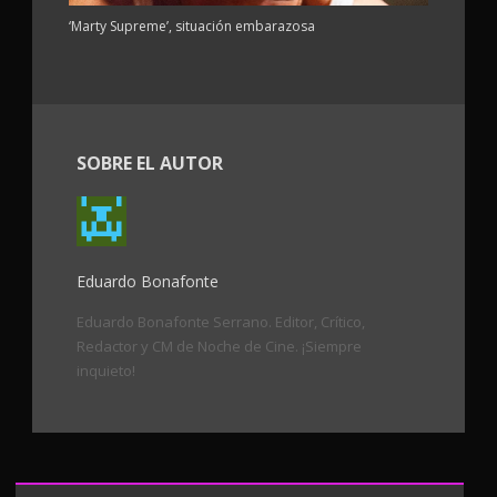
‘Marty Supreme’, situación embarazosa
SOBRE EL AUTOR
Eduardo Bonafonte
Eduardo Bonafonte Serrano. Editor, Crítico,
Redactor y CM de Noche de Cine. ¡Siempre
inquieto!