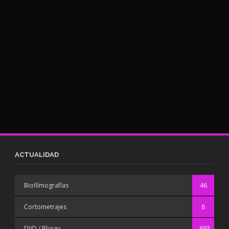
ACTUALIDAD
Biofilmografías
46
Cortometrajes
6
DVD / Bluray
693