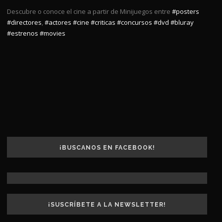
Descubre o conoce el cine a partir de Minijuegos entre
#posters
#directores
,
#actores
#cine
#criticas
#concursos
#dvd
#bluray
#estrenos
#movies
¡BUSCANOS EN FACEBOOK!
¡SUSCRÍBETE A LA NEWSLETTER!