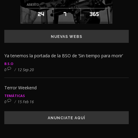
NUEVAS WEBS
Ya tenemos la portada de la BSO de ‘Sin tiempo para morir’
B.S.O
0
/
12 Sep 20
Terror Weekend
TEMÁTICAS
0
/
15 Feb 16
ANUNCIATE AQUÍ