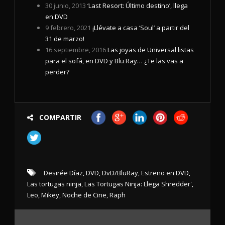
30 junio, 2013
‘Last Resort: Último destino’, llega
en DVD
9 febrero, 2021
¡Llévate a casa ‘Soul’ a partir del
31 de marzo!
16 septiembre, 2016
Las joyas de Universal listas
para el sofá, en DVD y Blu Ray… ¿Te las vas a
perder?
COMPARTIR
Desirée Díaz
,
DVD
,
DvD/BluRay
,
Estreno en DVD
,
Las tortugas ninja
,
Las Tortugas Ninja: Llega Shredder'
,
Leo
,
Mikey
,
Noche de Cine
,
Raph