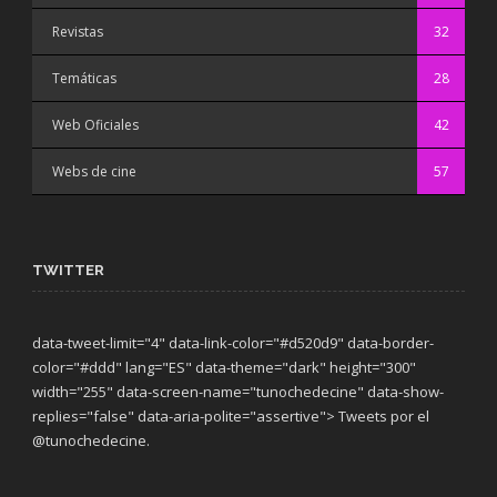
Revistas
32
Temáticas
28
Web Oficiales
42
Webs de cine
57
TWITTER
data-tweet-limit="4" data-link-color="#d520d9" data-border-
color="#ddd" lang="ES" data-theme="dark"
height="300"
width="255" data-screen-name="tunochedecine" data-show-
replies="false" data-aria-polite="assertive"> Tweets por el
@tunochedecine.