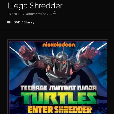
Llega Shredder’
25 Sep 13
/
administador
/
0
DVD / Bluray