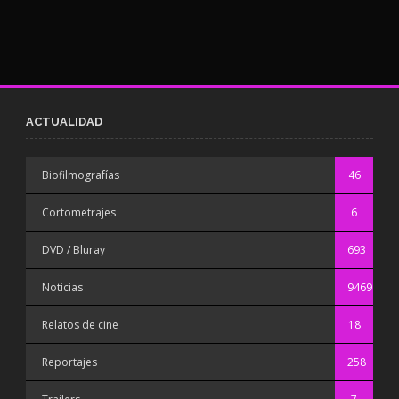
ACTUALIDAD
Biofilmografías
46
Cortometrajes
6
DVD / Bluray
693
Noticias
9469
Relatos de cine
18
Reportajes
258