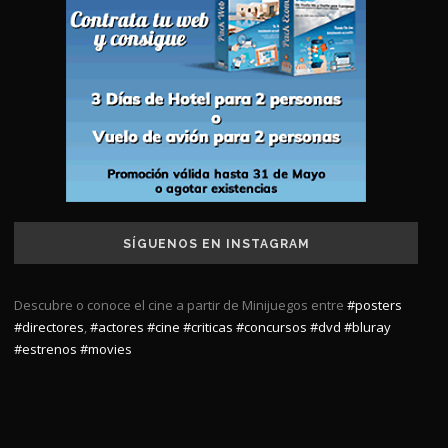
SÍGUENOS EN INSTAGRAM
Descubre o conoce el cine a partir de Minijuegos entre
#posters
#directores
,
#actores
#cine
#criticas
#concursos
#dvd
#bluray
#estrenos
#movies