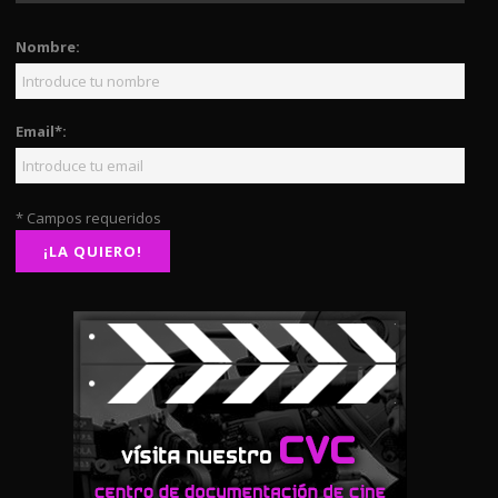
Nombre:
Email*:
* Campos requeridos