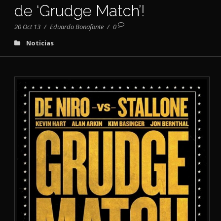
de ‘Grudge Match’!
20 Oct 13
/
Eduardo Bonafonte
/
0
Noticias