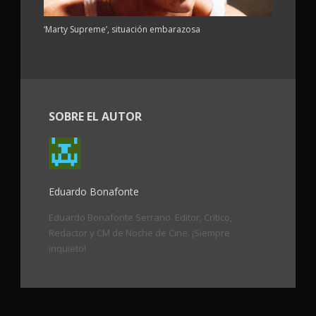
‘Marty Supreme’, situación embarazosa
SOBRE EL AUTOR
Eduardo Bonafonte
Eduardo Bonafonte Serrano. Editor, Crítico,
Redactor y CM de Noche de Cine. ¡Siempre
inquieto!