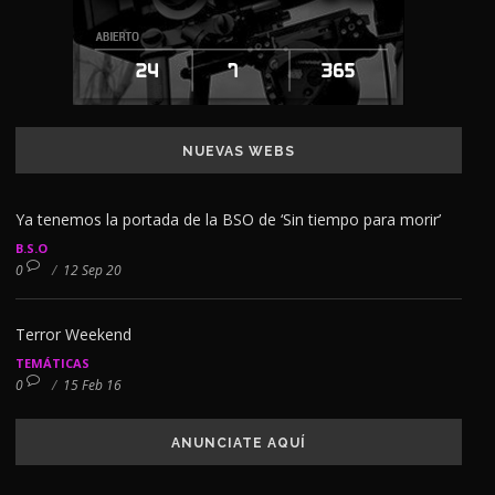
NUEVAS WEBS
Ya tenemos la portada de la BSO de ‘Sin tiempo para morir’
B.S.O
0
/
12 Sep 20
Terror Weekend
TEMÁTICAS
0
/
15 Feb 16
ANUNCIATE AQUÍ