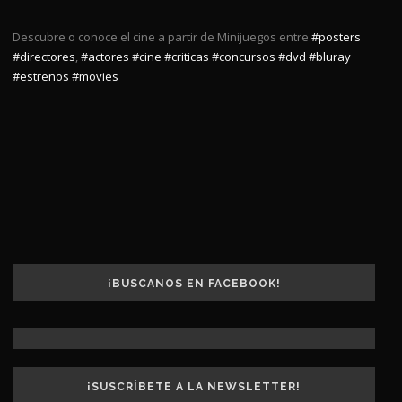
Descubre o conoce el cine a partir de Minijuegos entre
#posters
#directores
,
#actores
#cine
#criticas
#concursos
#dvd
#bluray
#estrenos
#movies
¡BUSCANOS EN FACEBOOK!
¡SUSCRÍBETE A LA NEWSLETTER!