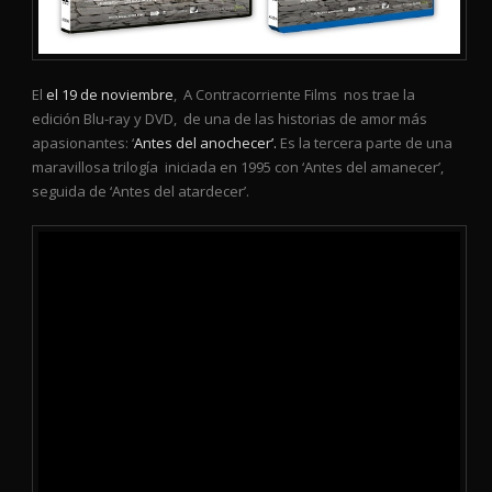
El
el 19 de noviembre
, A Contracorriente Films nos trae la
edición Blu-ray y DVD, de una de las historias de amor más
apasionantes: ‘
Antes del anochecer’
.
Es la tercera parte de una
maravillosa trilogía iniciada en 1995 con ‘Antes del amanecer’,
seguida de ‘Antes del atardecer’.