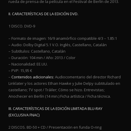
rueda de prensa de la película en el Festival de Berlín de 2013.
II.
CARACTERÍSTICAS DE LA EDICIÓN DVD.
1 DISCO. DVD-9
– Formato de imagen: 16/9 anamórfico compatible 4/3 – 1.85:1
– Audio: Dolby Digital 5.1 V.O. Inglés, Castellano, Catalán
– Subtítulos: Castellano, Catalán
– Duración: 104 min / Año: 2013 / Color
– Nacionalidad: EE.UU.
– PVP: 15,95 €
–
Contenidos adicionales:
Audiocomentario del director Richard
Linklater y los actores Ethan Hawke y Julie Delpy subtitulado en
castellano; TV spot / Tráiler; Cómo se hizo. Entrevistas;
Anochecer en Berlín (14 min.) Ficha artística / Ficha técnica.
III. CARACTERÍSTICAS DE LA EDICIÓN LIMITADA BLU-RAY
(EXCLUSIVA FNAC)
2 DISCOS. BD-50 + CD / Presentación en funda O-ring