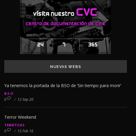
NUEVAS WEBS
Ya tenemos la portada de la BSO de ‘Sin tiempo para morir’
B.S.O
0
/
12 Sep 20
Terror Weekend
TEMÁTICAS
0
/
15 Feb 16