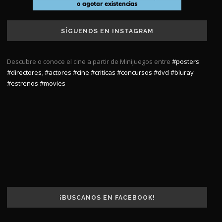
SÍGUENOS EN INSTAGRAM
Descubre o conoce el cine a partir de Minijuegos entre
#posters
#directores
,
#actores
#cine
#criticas
#concursos
#dvd
#bluray
#estrenos
#movies
¡BUSCANOS EN FACEBOOK!