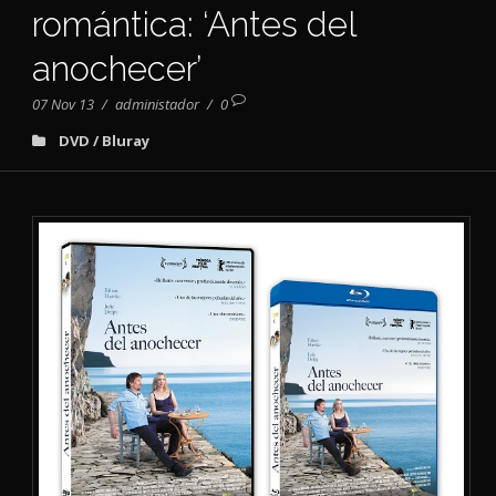
romántica: ‘Antes del
anochecer’
07 Nov 13
/
administador
/
0
DVD / Bluray