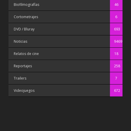
Biofilmografías
46
Cortometrajes
6
DVD / Bluray
693
Noticias
9469
Relatos de cine
18
Reportajes
258
Trailers
7
Videojuegos
672