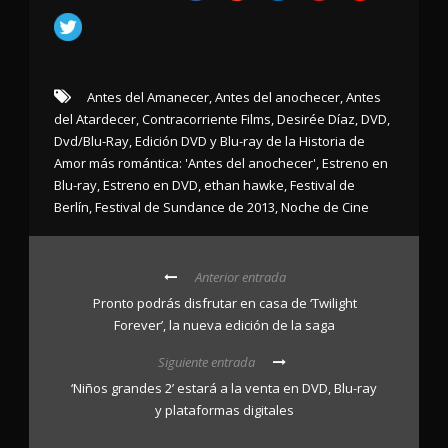
Antes del Amanecer
,
Antes del anochecer
,
Antes
del Atardecer
,
Contracorriente Films
,
Desirée Díaz
,
DVD
,
Dvd/Blu-Ray
,
Edición DVD y Blu-ray de la Historia de
Amor más romántica: 'Antes del anochecer'
,
Estreno en
Blu-ray
,
Estreno en DVD
,
ethan hawke
,
Festival de
Berlín
,
Festival de Sundance de 2013
,
Noche de Cine
Anterior entrada
Pronto podrás disfrutar en casa de ‘Twilight
Forever’, la nueva edición de la saga
Siguiente entrada
‘Niños grandes 2’ estará a la venta en DVD, Blu-ray
y plataformas digitales