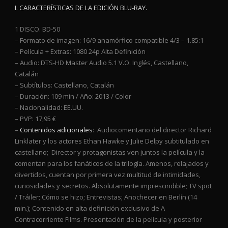
I. CARACTERÍSTICAS DE LA EDICIÓN BLU-RAY.
1 DISCO. BD-50
– Formato de imagen: 16/9 anamórfico compatible 4/3 – 1.85:1
– Película + Extras: 1080 24p Alta Definición
– Audio: DTS-HD Master Audio 5.1 V.O. Inglés, Castellano,
Catalán
– Subtítulos: Castellano, Catalán
– Duración: 109 min / Año: 2013 / Color
– Nacionalidad: EE.UU.
– PVP: 17,95 €
–
Contenidos adicionales
:
Audiocomentario del director Richard
Linklater y los actores Ethan Hawke y Julie Delpy subtitulado en
castellano;
Director y protagonistas ven juntos la película y la
comentan para los fanáticos de la trilogía. Amenos, relajados y
divertidos, cuentan por primera vez multitud de intimidades,
curiosidades y secretos. Absolutamente imprescindible; TV spot
/ Tráiler; Cómo se hizo; Entrevistas; Anochecer en Berlín (14
min.); Contenido en alta definición exclusivo de A
Contracorriente Films. Presentación de la película y posterior