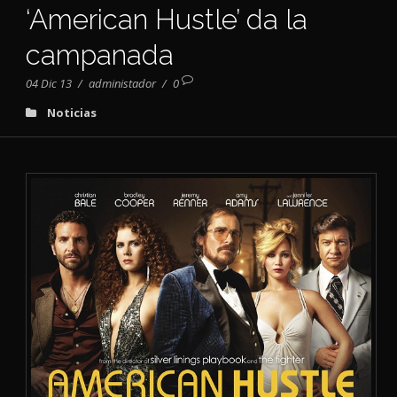
‘American Hustle’ da la
campanada
04 Dic 13
/
administador
/
0
Noticias