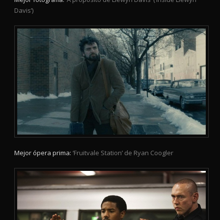
Davis’)
Mejor ópera prima:
‘Fruitvale Station’ de Ryan Coogler