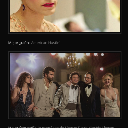
Mejor guión
: ‘American Hustle’
Mejor fotografía:
‘A propósito de Llewyn Davis’ (‘Inside Llewyn