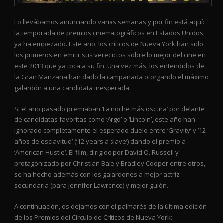
Lo llevábamos anunciando varias semanas y por fin está aquí:
la temporada de premios cinematográficos en Estados Unidos
ya ha empezado. Este año, los críticos de Nueva York han sido
los primeros en emitir sus veredictos sobre lo mejor del cine en
este 2013 que ya toca a su fin. Una vez más, los entendidos de
la Gran Manzana han dado la campanada otorgando el máximo
galardón a una candidata inesperada.
Si el año pasado premiaban ‘La noche más oscura’ por delante
de candidatas favoritas como ‘Argo’ o ‘Lincoln’, este año han
ignorado completamente el esperado duelo entre ‘Gravity’ y ’12
años de esclavitud’ (’12 years a slave’) dando el premio a
‘American Hustle’. El film, dirigido por David O. Russell y
protagonizado por Christian Bale y Bradley Cooper entre otros,
se ha hecho además con los galardones a mejor actriz
secundaria (para Jennifer Lawrence) y mejor guión.
A continuación, os dejamos con el palmarés de la última edición
de los Premios del Círculo de Críticos de Nueva York: