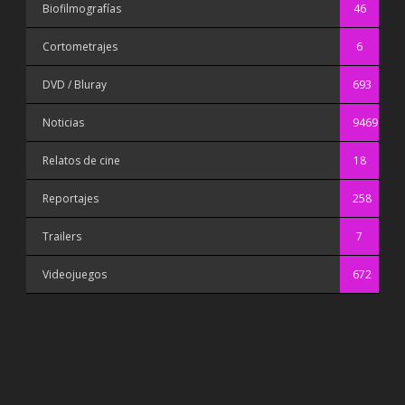
Biofilmografías
46
Cortometrajes
6
DVD / Bluray
693
Noticias
9469
Relatos de cine
18
Reportajes
258
Trailers
7
Videojuegos
672