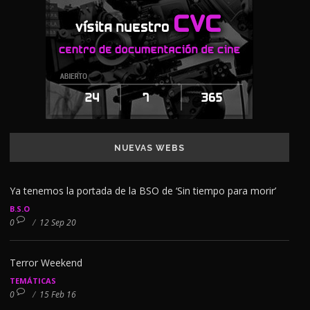
NUEVAS WEBS
Ya tenemos la portada de la BSO de ‘Sin tiempo para morir’
B.S.O
0
/
12 Sep 20
Terror Weekend
TEMÁTICAS
0
/
15 Feb 16