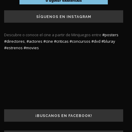
SÍGUENOS EN INSTAGRAM
Descubre o conoce el cine a partir de Minijuegos entre
#posters
#directores
,
#actores
#cine
#criticas
#concursos
#dvd
#bluray
#estrenos
#movies
¡BUSCANOS EN FACEBOOK!