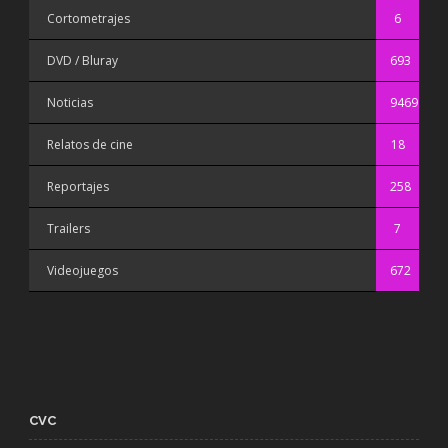
Cortometrajes
6
DVD / Bluray
693
Noticias
9469
Relatos de cine
18
Reportajes
258
Trailers
7
Videojuegos
672
CVC