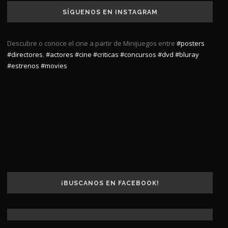
SÍGUENOS EN INSTAGRAM
Descubre o conoce el cine a partir de Minijuegos entre
#posters
#directores
,
#actores
#cine
#criticas
#concursos
#dvd
#bluray
#estrenos
#movies
¡BUSCANOS EN FACEBOOK!