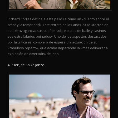
Richard Corliss define a esta película como un «cuento sobre el
amor y la temeridad». Este retrato de los años 70 se «recrea en
su extravagancia: sus sueños sobre pistas de baile y casinos,
sus estrafalarios peinados». Uno de los aspectos destacados
por la crítica es, como era de esperar, la actuación de su
«fabuloso reparto», que acaba deparando la «más deliberada
explosión de diversión» del año.
4.- ‘Her’, de Spike Jonze.