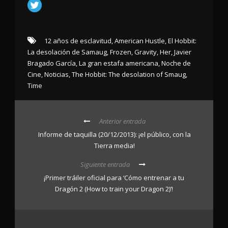
12 años de esclavitud
,
American Hustle
,
El Hobbit:
La desolación de Samaug
,
Frozen
,
Gravity
,
Her
,
Javier
Bragado García
,
La gran estafa americana
,
Noche de
Cine
,
Noticias
,
The Hobbit: The desolation of Smaug
,
Time
Anterior entrada
Informe de taquilla (20/12/2013): ¡el público, con la
Tierra media!
Siguiente entrada
¡Primer tráiler oficial para ‘Cómo entrenar a tu
Dragón 2 (How to train your Dragon 2)’!