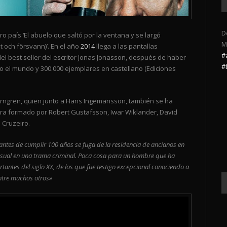
D
o país ‘El abuelo que saltó por la ventana y se largó
M
 och försvann)’. En el año
2014
llega a las pantallas
#
el best seller del escritor Jonas Jonasson, después de haber
#
o el mundo y 300.000 ejemplares en castellano (Ediciones
 Herngren, quien junto a Hans Ingemansson, también se ha
tra formado por Robert Gustafsson, Iwar Wiklander, David
 Cruzeiro.
antes de cumplir 100 años se fuga de la residencia de ancianos en
casual en una trama criminal. Poca cosa para un hombre que ha
tantes del siglo XX, de los que fue testigo excepcional conociendo a
ntre muchos otros»