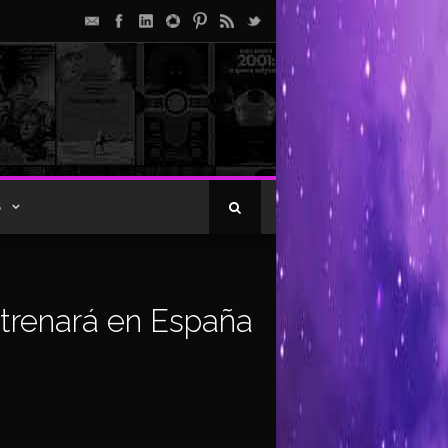
S
estrenará en España