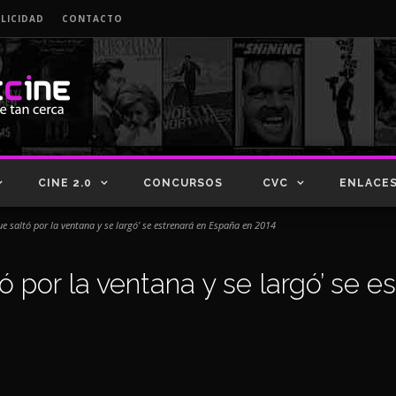
LICIDAD
CONTACTO
CINE 2.0
CONCURSOS
CVC
ENLACE
ue saltó por la ventana y se largó’ se estrenará en España en 2014
tó por la ventana y se largó’ se 