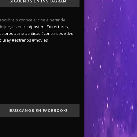
SÍGUENOS EN INSTAGRAM
escubre o conoce el cine a partir de
inijuegos entre
#posters
#directores
,
actores
#cine
#criticas
#concursos
#dvd
bluray
#estrenos
#movies
¡BUSCANOS EN FACEBOOK!