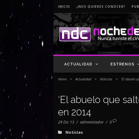
INICIO
¿NOS QUIERES CONOCER?
PUB
ACTUALIDAD
ESTRENOS
Home
>
Actualidad
>
Noticias
>
‘El abuelo q
‘El abuelo que sal
en 2014
29 Dic 13
/
administador
/
0
Noticias