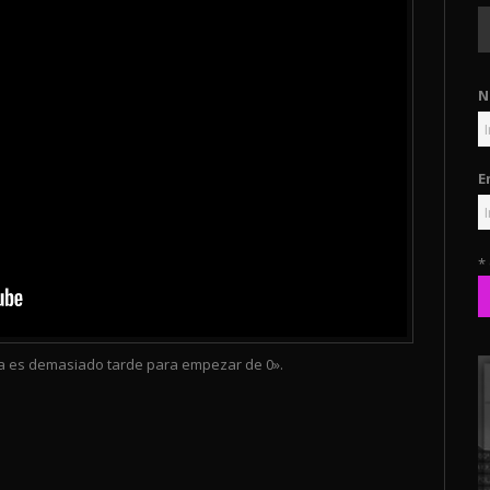
N
E
*
a es demasiado tarde para empezar de 0».