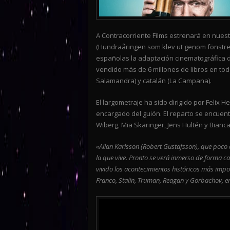
A Contracorriente Films estrenará en nuestr
(Hundraåringen som klev ut genom fönstret
españolas la adaptación cinematográfica d
vendido más de 6 millones de libros en tod
Salamandra) y catalán (La Campana).
El largometraje ha sido dirigido por Felix
encargado del guión. El reparto se encuen
Wiberg, Mia Skäringer, Jens Hultén y Bianca
«Allan Karlsson (Robert Gustafsson), que poco 
la que vive. Pronto se verá inmerso de forma 
vivido los acontecimientos históricos más impor
Franco, Stalin, Truman, Reagan y Gorbachov, e