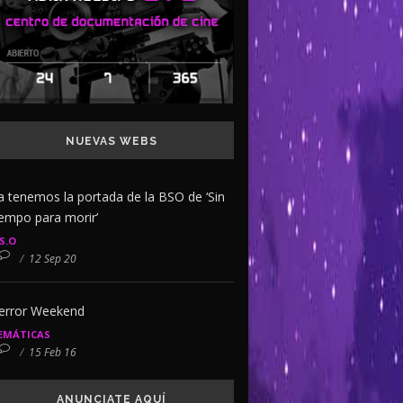
NUEVAS WEBS
a tenemos la portada de la BSO de ‘Sin
iempo para morir’
.S.O
/
12 Sep 20
error Weekend
EMÁTICAS
/
15 Feb 16
ANUNCIATE AQUÍ