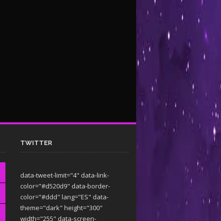
TWITTER
data-tweet-limit="4" data-link-
color="#d520d9" data-border-
color="#ddd" lang="ES" data-
theme="dark"
height="300"
width="255" data-screen-