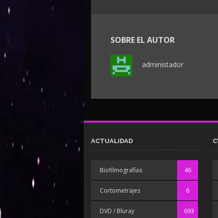
SOBRE EL AUTOR
administador
ACTUALIDAD
C
Biofilmografías
46
Cortometrajes
6
DVD / Bluray
693