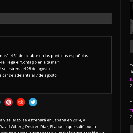
enará el 31 de octubre en las pantallas españolas
e ¡llega el ‘Contagio en alta mar’!
Y
’! se estrena el 28 de agosto
t
ica!’ se adelanta al 7 de agosto
B
0
T
T
0
na y se largó' se estrenará en España en 2014
,
A
David Wiberg
,
Desirée Díaz
,
El abuelo que saltó por la
 Herngren
,
Hans Ingemansson
,
Hundraåringen som klev ut