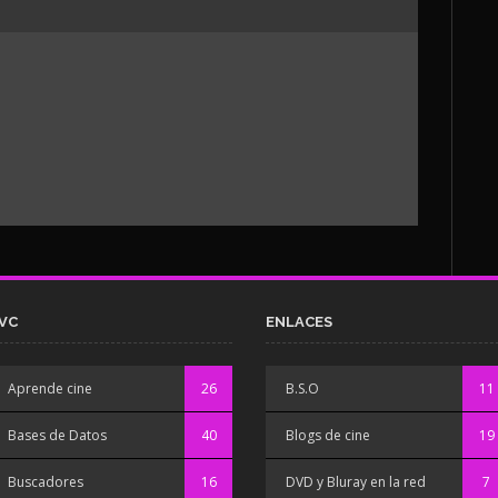
VC
ENLACES
Aprende cine
26
B.S.O
11
Bases de Datos
40
Blogs de cine
19
Buscadores
16
DVD y Bluray en la red
7