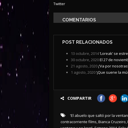
Twitter
COMENTARIOS
POST RELACIONADOS
13 octubre, 2014
‘Loreak’ se estr
30 octubre, 2020
El 27 de noviembr
21 agosto, 2020
¡’Va por nosotras
1 agosto, 2020
‘¡Que suene la mús
COMPARTIR
'El abuelo que saltó por la venta
contracorriente films
,
Bianca Cruzeiro
,
ventana y se largó
,
Estreno 2014
,
Felix