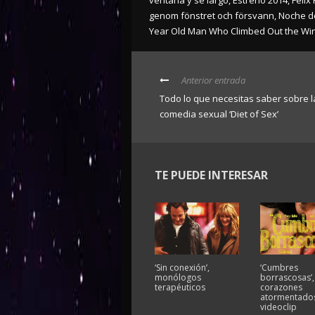
genom fönstret och försvann
,
Noche d
Year Old Man Who Climbed Out the W
Anterior entrada
Todo lo que necesitas saber sobre l
comedia sexual ‘Diet of Sex’
TE PUEDE INTERESAR
‘Sin conexión’,
‘Cumbres
monólogos
borrascosas’,
terapéuticos
corazones
atormentados
videoclip