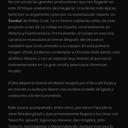
No son pocas las grandes producciones que nos llegarán en
este 2014 que acabamos de inaugurar. Una de las más épicas,
tanto por su argumento como por su espectacular reparto, es
‘Exodus’
de Ridley Scott. Ya os hemos hablando antes de este
proyecto a raíz de su rodaje en España, concretamente en
Almería y Fuerteventura. Precisamente, el rodaje en esta isla
canaria se reanudará en breve después del descanso
navideño que Scott concedió a su equipo. En esta primera
imagen oficial, podemos contemplar a Christian Bale dando vida
al bíblico Moisés y con un aspecto muy distinto al que lucirá
inminentemente en ‘La gran estafa americana (‘American
Hustle)’.
El film adapta la historia de Moisés recogida por el libro del Éxodo y
en concreto su lucha por liberar a los esclavos israelíes de Egipto y
conducirlos a la tierra prometida.
Bale estará acompañado, entre otros, por Aaron Paul (de la
serie ‘Breaking bad’ y que próximamente llegará a los cines con
‘Need for speed’), Sigourney Weaver, Ben Kingsley, John
Turturro, Joel Edgerton y María Valverde. Aunque esta sea la