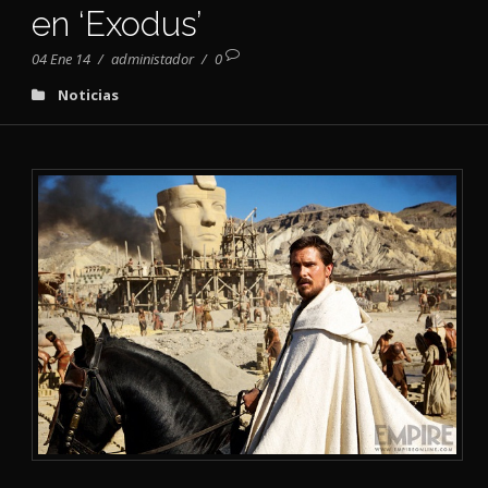
en ‘Exodus’
04 Ene 14
/
administador
/
0
Noticias