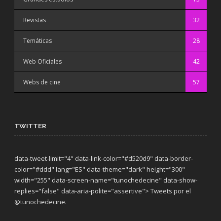
Revistas
32
Temáticas
28
Web Oficiales
42
Webs de cine
57
TWITTER
data-tweet-limit="4" data-link-color="#d520d9" data-border-
color="#ddd" lang="ES" data-theme="dark"
height="300"
width="255" data-screen-name="tunochedecine" data-show-
replies="false" data-aria-polite="assertive"> Tweets por el
@tunochedecine.