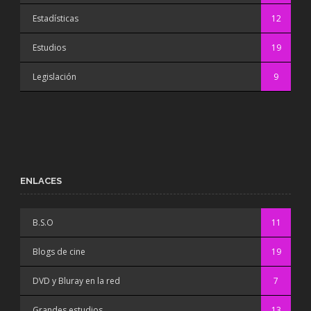
Estadísticas
12
Estudios
19
Legislación
9
ENLACES
B.S.O
11
Blogs de cine
19
DVD y Bluray en la red
7
Grandes estudios
13