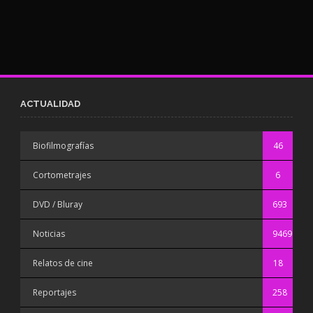
ACTUALIDAD
Biofilmografías
46
Cortometrajes
6
DVD / Bluray
693
Noticias
9469
Relatos de cine
18
Reportajes
258