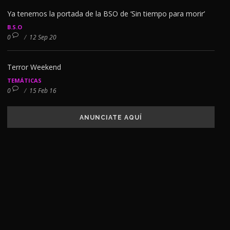
Ya tenemos la portada de la BSO de ‘Sin tiempo para morir’
B.S.O
0
/
12 Sep 20
Terror Weekend
TEMÁTICAS
0
/
15 Feb 16
ANUNCIATE AQUÍ