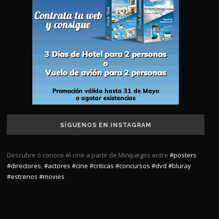
SÍGUENOS EN INSTAGRAM
Descubre o conoce el cine a partir de Minijuegos entre
#posters
#directores
,
#actores
#cine
#criticas
#concursos
#dvd
#bluray
#estrenos
#movies