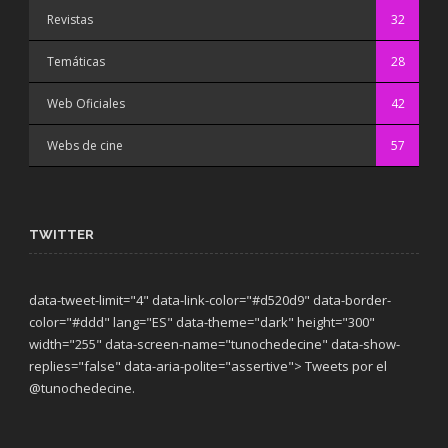
Revistas
32
Temáticas
28
Web Oficiales
42
Webs de cine
57
TWITTER
data-tweet-limit="4" data-link-color="#d520d9" data-border-
color="#ddd" lang="ES" data-theme="dark"
height="300"
width="255" data-screen-name="tunochedecine" data-show-
replies="false" data-aria-polite="assertive"> Tweets por el
@tunochedecine.