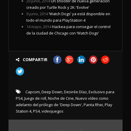
20 junio, 2014
Un shooter de nueva generación
creado por Turtle Rock y 2K: ‘Evolve’
9 junio, 2014
‘Watch Dogs’ ya está disponible en
todo el mundo para PlayStation 4
14 mayo, 2014
Hackea para conseguir el control
de la ciudad de Chicago con ‘Watch Dogs’
COMPARTIR
Capcom
,
Deep Down
,
Desirée Díaz
,
Exclusivo para
PS4
,
Juego de roll
,
Noche de Cine
,
Nuevo vídeo como
adelanto del prólogo de 'Deep Down'
,
Panta Rhei
,
Play
Station 4
,
PS4
,
videojuegos