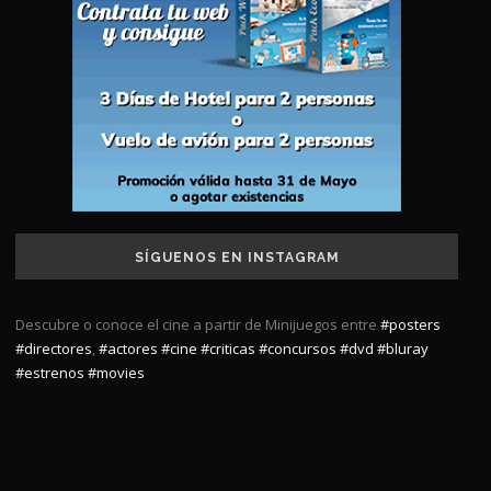
SÍGUENOS EN INSTAGRAM
Descubre o conoce el cine a partir de Minijuegos entre
#posters
#directores
,
#actores
#cine
#criticas
#concursos
#dvd
#bluray
#estrenos
#movies