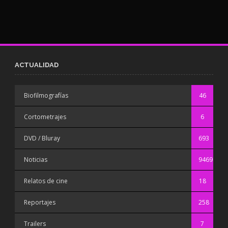
ACTUALIDAD
Biofilmografías
46
Cortometrajes
6
DVD / Bluray
693
Noticias
9469
Relatos de cine
18
Reportajes
258
Trailers
7