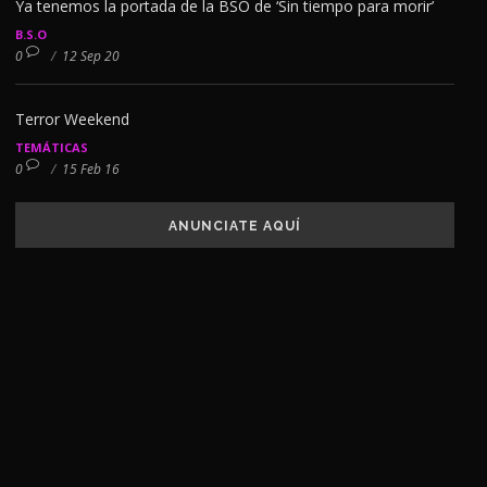
Ya tenemos la portada de la BSO de ‘Sin tiempo para morir’
B.S.O
0
/
12 Sep 20
Terror Weekend
TEMÁTICAS
0
/
15 Feb 16
ANUNCIATE AQUÍ