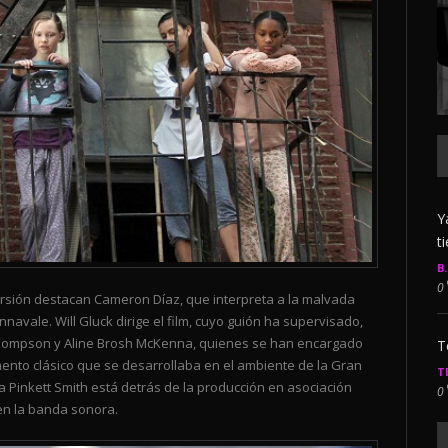
Y
t
B
0
versión destacan Cameron Díaz, que interpreta a la malvada
avale. Will Gluck dirige el film, cuyo guión ha supervisado,
 Thompson y Aline Brosh McKenna, quienes se han encargado
T
mento clásico que se desarrollaba en el ambiente de la Gran
T
a Pinkett Smith está detrás de la producción en asociación
0
 en la banda sonora.