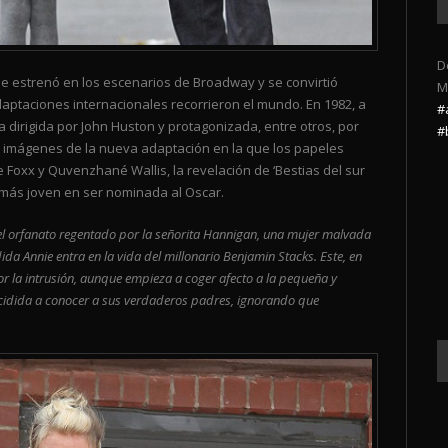
D
e estrenó en los escenarios de Broadway y se convirtió
M
aptaciones internacionales recorrieron el mundo. En 1982, a
#
 dirigida por John Huston y protagonizada, entre otros, por
#
an imágenes de la nueva adaptación en la que los papeles
e Foxx y Quvenzhané Wallis, la revelación de ‘Bestias del sur
iz más joven en ser nominada al Oscar.
el orfanato regentado por la señorita Hannigan, una mujer malvada
dida Annie entra en la vida del millonario Benjamin Stacks. Este, en
 la intrusión, aunque empieza a coger afecto a la pequeña y
cidida a conocer a sus verdaderos padres, ignorando que