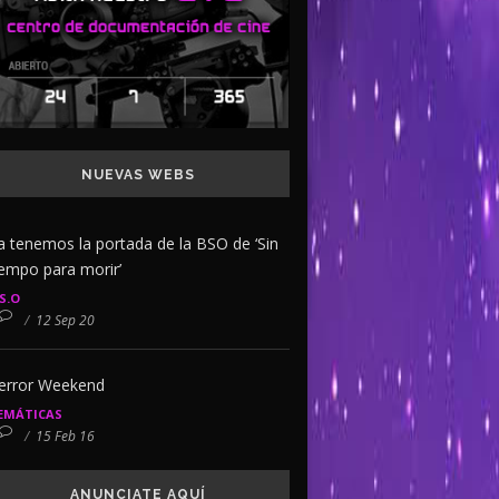
NUEVAS WEBS
a tenemos la portada de la BSO de ‘Sin
iempo para morir’
.S.O
/
12 Sep 20
error Weekend
EMÁTICAS
/
15 Feb 16
ANUNCIATE AQUÍ