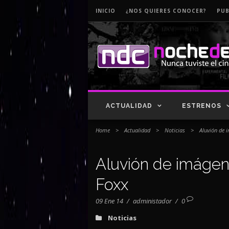
INICIO
¿NOS QUIERES CONOCER?
PUB
ACTUALIDAD
ESTRENOS
Home
>
Actualidad
>
Noticias
>
Aluvión de 
Aluvión de imágen
Foxx
09 Ene 14
/
administador
/
0
Noticias