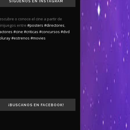
SÍGUENOS EN INSTAGRAM
escubre o conoce el cine a partir de
inijuegos entre
#posters
#directores
,
actores
#cine
#criticas
#concursos
#dvd
bluray
#estrenos
#movies
¡BUSCANOS EN FACEBOOK!