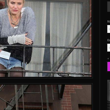
N
E
*