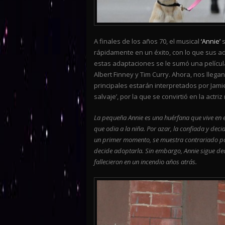
A finales de los años 70, el musical
‘Annie’
s
rápidamente en un éxito, con lo que sus ad
estas adaptaciones se le sumó una película
Albert Finney y Tim Curry. Ahora, nos lleg
principales estarán interpretados por Jami
salvaje’, por la que se convirtió en la actr
La pequeña Annie es una huérfana que vive en 
que odia a la niña. Por azar, la confiada y deci
un primer momento, se muestra contrariado por
decide adoptarla. Sin embargo, Annie sigue de
fallecieron en un incendio años atrás.