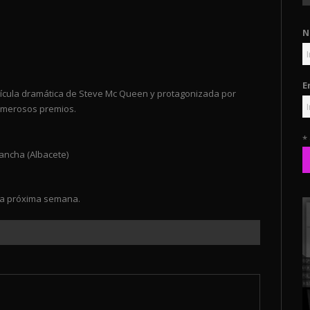
N
E
elícula dramática de Steve Mc Queen y protagonizada por
umerosos premios.
*
Mancha (Albacete)
la próxima semana.