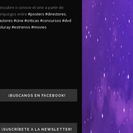
escubre o conoce el cine a partir de
inijuegos entre
#posters
#directores
,
actores
#cine
#criticas
#concursos
#dvd
bluray
#estrenos
#movies
¡BUSCANOS EN FACEBOOK!
¡SUSCRÍBETE A LA NEWSLETTER!