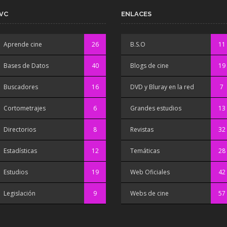
VC
ENLACES
Aprende cine
26
B.S.O
11
Bases de Datos
40
Blogs de cine
19
Buscadores
16
DVD y Bluray en la red
7
Cortometrajes
6
Grandes estudios
13
Directorios
8
Revistas
32
Estadísticas
12
Temáticas
28
Estudios
19
Web Oficiales
42
Legislación
9
Webs de cine
57