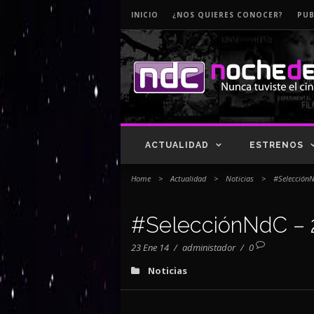
INICIO
¿NOS QUIERES CONOCER?
PUB
ACTUALIDAD
ESTRENOS
Home
>
Actualidad
>
Noticias
>
#SelecciónN
#SelecciónNdC – 
23 Ene 14
/
administador
/
0
Noticias