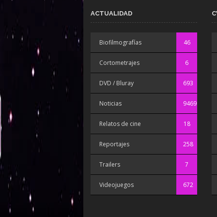
ACTUALIDAD
C
Biofilmografías
46
Cortometrajes
6
DVD / Bluray
693
Noticias
9469
Relatos de cine
18
Reportajes
258
Trailers
7
Videojuegos
672