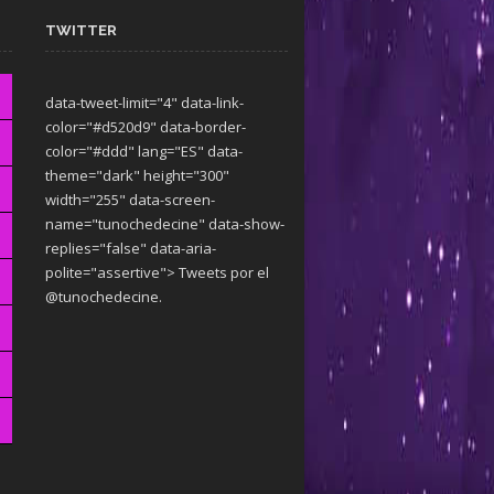
TWITTER
data-tweet-limit="4" data-link-
color="#d520d9" data-border-
color="#ddd" lang="ES" data-
theme="dark"
height="300"
width="255" data-screen-
name="tunochedecine" data-show-
replies="false" data-aria-
polite="assertive"> Tweets por el
@tunochedecine.