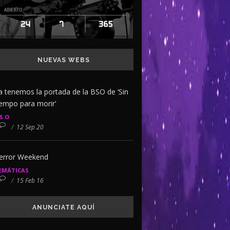
NUEVAS WEBS
a tenemos la portada de la BSO de ‘Sin
iempo para morir’
.S.O
/
12 Sep 20
error Weekend
EMÁTICAS
/
15 Feb 16
ANUNCIATE AQUÍ