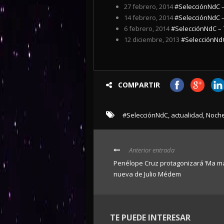
27 febrero, 2014
#SelecciónNdC –
14 febrero, 2014
#SelecciónNdC –
6 febrero, 2014
#SelecciónNdC – 
12 diciembre, 2013
#SelecciónNdC
COMPARTIR
#SelecciónNdC
,
actualidad
,
Noche
Anterior entrada
Penélope Cruz protagonizará ‘Ma ma’
nueva de Julio Médem
TE PUEDE INTERESAR