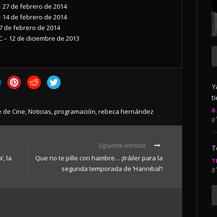
 27 de febrero de 2014
 14 de febrero de 2014
7 de febrero de 2014
 – 12 de diciembre de 2013
Y
t
B
 de Cine
,
Noticias
,
programación
,
rebeca hernández
0
Siguiente entrada
T
, la
Que no te pille con hambre… ¡tráiler para la
T
segunda temporada de ‘Hannibal’!
0