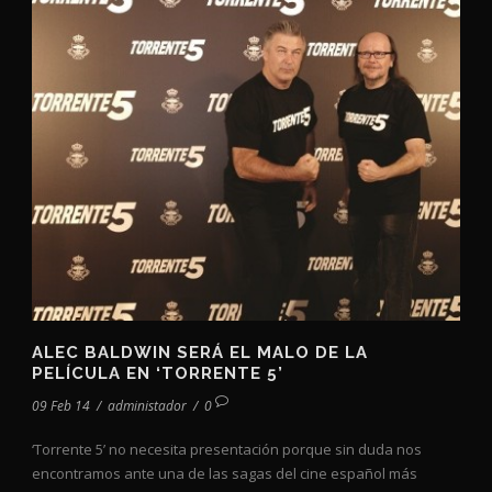
ALEC BALDWIN SERÁ EL MALO DE LA
PELÍCULA EN ‘TORRENTE 5’
09 Feb 14
/
administador
/
0
‘Torrente 5’ no necesita presentación porque sin duda nos
encontramos ante una de las sagas del cine español más