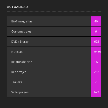
ACTUALIDAD
Biofilmografías
46
Cortometrajes
6
DVD / Bluray
693
Noticias
9469
Relatos de cine
18
Reportajes
258
Trailers
7
Videojuegos
672