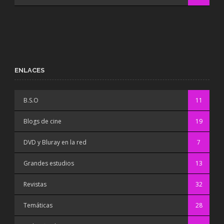
ENLACES
B.S.O
11
Blogs de cine
19
DVD y Bluray en la red
7
Grandes estudios
13
Revistas
32
Temáticas
28