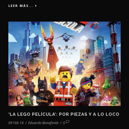
LEER MÁS...
‘LA LEGO PELÍCULA’: POR PIEZAS Y A LO LOCO
09 Feb 14
/
Eduardo Bonafonte
/
0