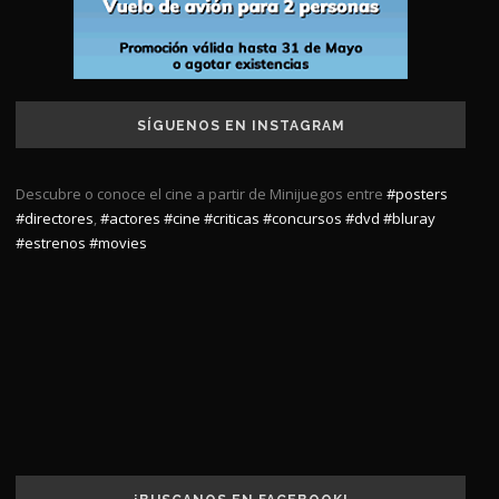
SÍGUENOS EN INSTAGRAM
Descubre o conoce el cine a partir de Minijuegos entre
#posters
#directores
,
#actores
#cine
#criticas
#concursos
#dvd
#bluray
#estrenos
#movies