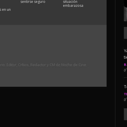
sentirse seguro
situación
embarazosa
 en un
Y
t
. Editor, Crítico, Redactor y CM de Noche de Cine.
B
0
T
T
0