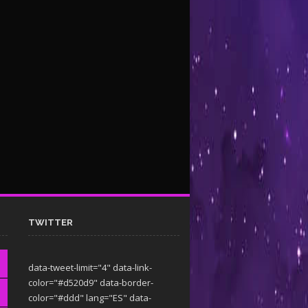
TWITTER
data-tweet-limit="4" data-link-
color="#d520d9" data-border-
color="#ddd" lang="ES" data-