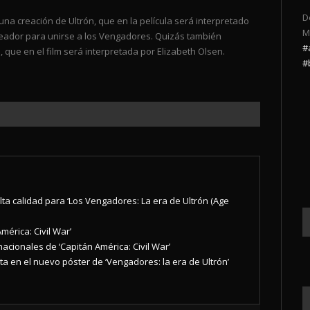
D
una creación de Ultrón, que en la película será interpretado
M
reador para unirse a los Vengadores. Quizás también
#
, que en el film será interpretada por Elizabeth Olsen.
#
lta calidad para ‘Los Vengadores: La era de Ultrón (Age
mérica: Civil War’
acionales de ‘Capitán América: Civil War’
ta en el nuevo póster de ‘Vengadores: la era de Ultrón’