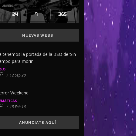
NUEVAS WEBS
a tenemos la portada de la BSO de ‘Sin
iempo para morir’
.S.O
/
12 Sep 20
error Weekend
EMÁTICAS
/
15 Feb 16
ANUNCIATE AQUÍ