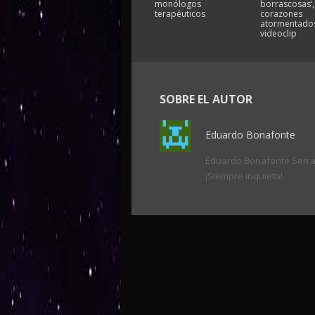
monólogos
borrascosas’,
terapéuticos
corazones
atormentados
videoclip
SOBRE EL AUTOR
Eduardo Bonafonte
Eduardo Bonafonte Serrano
¡Siempre inquieto!