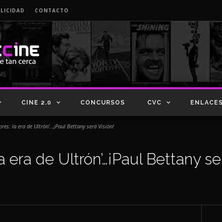
LICIDAD
CONTACTO
CINE 2.0
CONCURSOS
CVC
ENLACE
res: la era de Ultrón’…¡Paul Bettany será Visión!
 era de Ultrón’…¡Paul Bettany se