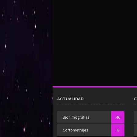
ACTUALIDAD
C
Biofilmografías
46
Cortometrajes
6