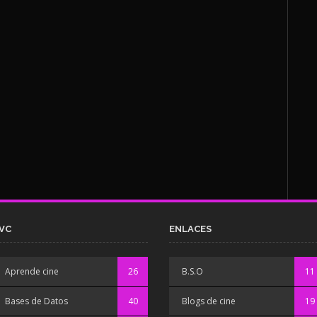
VC
ENLACES
Aprende cine
26
B.S.O
11
Bases de Datos
40
Blogs de cine
19