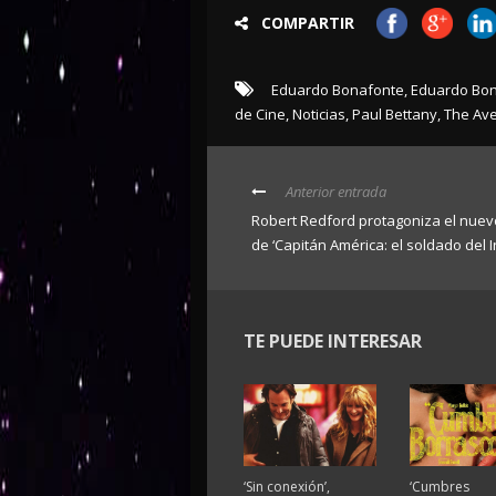
COMPARTIR
Eduardo Bonafonte
,
Eduardo Bon
de Cine
,
Noticias
,
Paul Bettany
,
The Ave
Anterior entrada
Robert Redford protagoniza el nuev
de ‘Capitán América: el soldado del I
TE PUEDE INTERESAR
‘Sin conexión’,
‘Cumbres