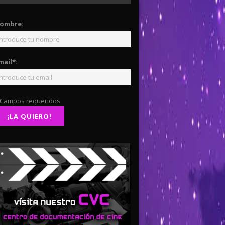
ombre:
mail*:
 Campos requeridos