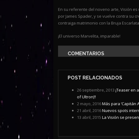
En su referente del noveno arte, Visión es 
por James Spader, y se vuelve contra su c
contraiga matrimonio con la Bruja Escarlata
¡El universo Marvelita, imparable!
COMENTARIOS
POST RELACIONADOS
26 septiembre, 2013
¡Teaser en a
of Ultron)’!
2 mayo, 2016
Más para ‘Capitán A
21 abril, 2016
Nuevos spots intern
13 abril, 2015
La Visión se presen