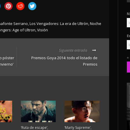
N
afonte Serrano
,
Los Vengadores: La era de Ultrón
,
Noche
ngers: Age of Ultron
,
Visión
E
Siguiente entrada
o póster
Premios Goya 2014: todo el listado de
*
nvierno’
Premios
‘Ruta de escape’,
‘Marty Supreme’,