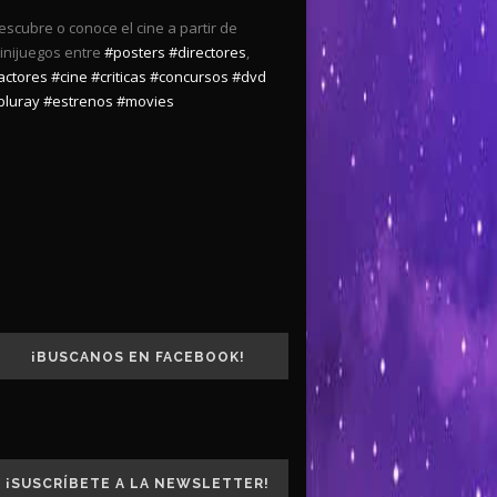
escubre o conoce el cine a partir de
inijuegos entre
#posters
#directores
,
actores
#cine
#criticas
#concursos
#dvd
bluray
#estrenos
#movies
¡BUSCANOS EN FACEBOOK!
¡SUSCRÍBETE A LA NEWSLETTER!