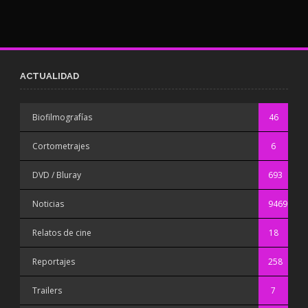
ACTUALIDAD
Biofilmografías
46
Cortometrajes
6
DVD / Bluray
693
Noticias
9469
Relatos de cine
18
Reportajes
258
Trailers
7