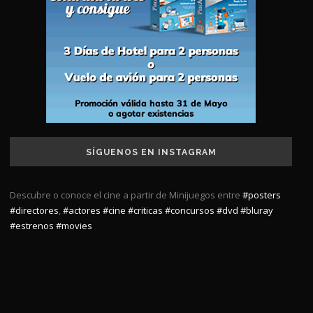
SÍGUENOS EN INSTAGRAM
Descubre o conoce el cine a partir de Minijuegos entre
#posters
#directores
,
#actores
#cine
#criticas
#concursos
#dvd
#bluray
#estrenos
#movies