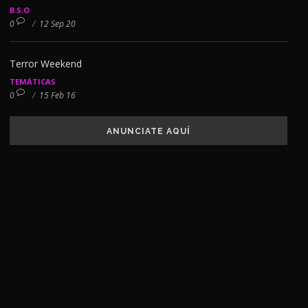
B.S.O
0
/
12 Sep 20
Terror Weekend
TEMÁTICAS
0
/
15 Feb 16
ANUNCIATE AQUÍ