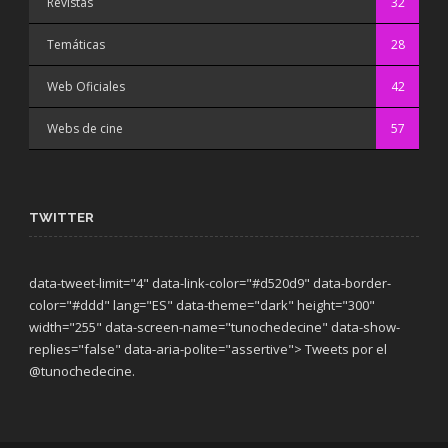
Revistas
32
Temáticas
28
Web Oficiales
42
Webs de cine
57
TWITTER
data-tweet-limit="4" data-link-color="#d520d9" data-border-
color="#ddd" lang="ES" data-theme="dark"
height="300"
width="255" data-screen-name="tunochedecine" data-show-
replies="false" data-aria-polite="assertive"> Tweets por el
@tunochedecine.