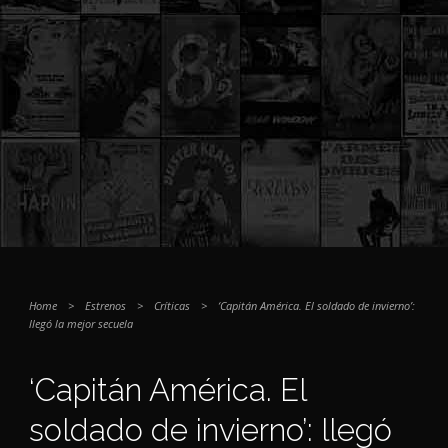
Home
>
Estrenos
>
Críticas
>
‘Capitán América. El soldado de invierno’:
llegó la mejor secuela
‘Capitán América. El
soldado de invierno’: llegó