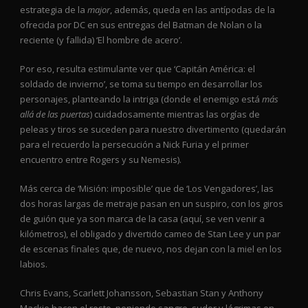
estrategia de la
major
, además, queda en las antípodas de la
ofrecida por DC en sus entregas del Batman de Nolan o la
reciente (y fallida) ‘El hombre de acero’.
Por eso, resulta estimulante ver que ‘Capitán América: el
soldado de invierno’, se toma su tiempo en desarrollar los
personajes, planteando la intriga (donde el enemigo está
más
allá de las puertas
) cuidadosamente mientras las orgías de
peleas y tiros se suceden para nuestro divertimento (quedarán
para el recuerdo la persecución a Nick Furia y el primer
encuentro entre Rogers y su Nemesis).
Más cerca de ‘Misión: imposible’ que de ‘Los Vengadores’, las
dos horas largas de metraje pasan en un suspiro, con los giros
de guión que ya son marca de la casa (aquí, se ven venir a
kilómetros), el obligado y divertido cameo de Stan Lee y un par
de escenas finales que, de nuevo, nos dejan con la miel en los
labios.
Chris Evans, Scarlett Johansson, Sebastian Stan y Anthony